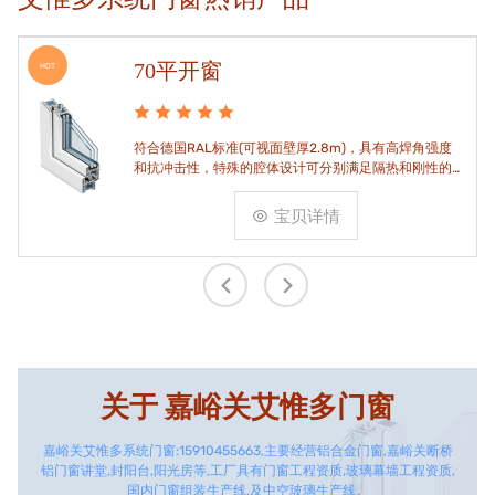
70平开窗
HOT
符合德国RAL标准(可视面壁厚2.8m)，具有高焊角强度
和抗冲击性，特殊的腔体设计可分别满足隔热和刚性的
要求。
宝贝详情
关于
嘉峪关艾惟多门窗
嘉峪关艾惟多系统门窗:15910455663,主要经营铝合金门窗,嘉峪关断桥
铝门窗讲堂,封阳台,阳光房等,工厂具有门窗工程资质,玻璃幕墙工程资质,
国内门窗组装生产线,及中空玻璃生产线。