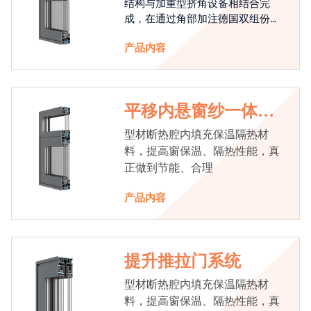
结构与加重型挤角设备相结合完
成，在通过角部加注德国双组份胶
使角码和型材融合一体，提升角部
产品内容
强度，促使窗使用寿命提升5-10
倍。避免窗扇掉角现象发生，杜绝
风雨的侵入，将室内温度保存，节
省30%的能源
平移内悬窗纱一体系
统
型材断热腔内填充保温隔热材
料，提高窗保温、隔热性能，真
正做到节能、合理
产品内容
提升推拉门系统
型材断热腔内填充保温隔热材
料，提高窗保温、隔热性能，真