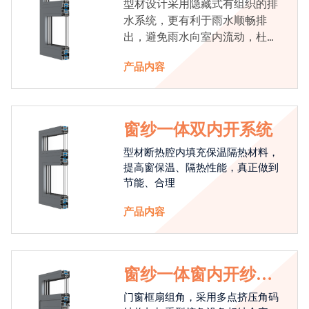
型材设计采用隐藏式有组织的排
水系统，更有利于雨水顺畅排
出，避免雨水向室内流动，杜绝
漏水现象发生
产品内容
窗纱一体双内开系统
型材断热腔内填充保温隔热材料，
提高窗保温、隔热性能，真正做到
节能、合理
产品内容
窗纱一体窗内开纱外
开系统
门窗框扇组角，采用多点挤压角码