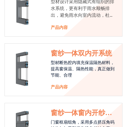
型材设计采用隐藏式有组织的排
水系统，更有利于雨水顺畅排
出，避免雨水向室内流动，杜绝
漏水现象发生
产品内容
窗纱一体双内开系统
型材断热腔内填充保温隔热材料，
提高窗保温、隔热性能，真正做到
节能、合理
产品内容
窗纱一体窗内开纱外
开系统
门窗框扇组角，采用多点挤压角码