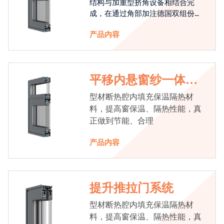
结构与加重型挤角设备相结合完
成，在通过角部加注德国双组份胶
使角码和型材融合一体，提升角部
产品内容
强度，促使窗使用寿命提升5-10
倍。避免窗扇掉角现象发生，杜绝
风雨的侵入，将室内温度保存，节
省30%的能源
平移内悬窗纱一体系
统
型材断热腔内填充保温隔热材
料，提高窗保温、隔热性能，真
正做到节能、合理
产品内容
提升推拉门系统
型材断热腔内填充保温隔热材
料，提高窗保温、隔热性能，真