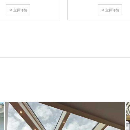
角，采用多点挤压角码结构与加重型
结合完成，在通过角部加注德国双组
宝贝详情
宝贝详情
和型材融合一体，提升角部强度，促