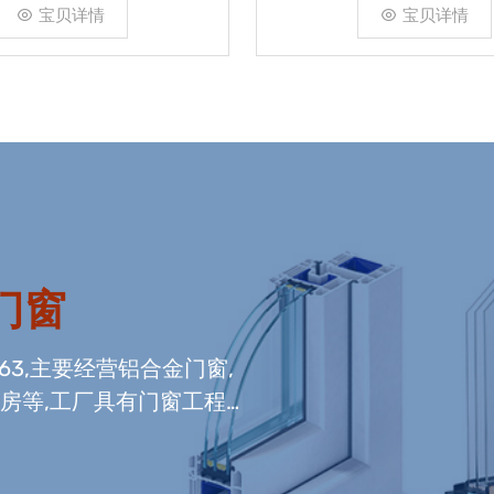
宝贝详情
宝贝详情
门窗
663,主要经营铝合金门窗,
光房等,工厂具有门窗工程
窗组装生产线,及中空玻璃