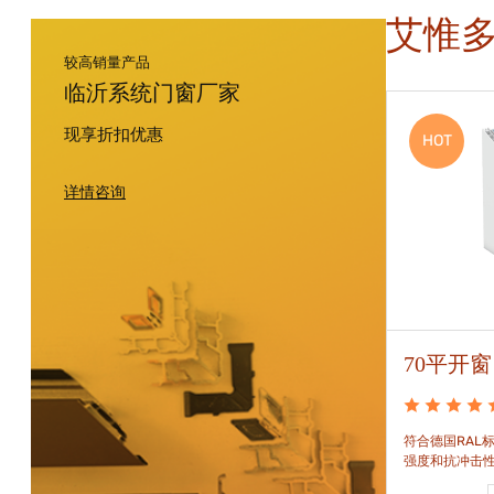
艾惟
较高销量产品
临沂系统门窗厂家
现享折扣优惠
HOT
HOT
详情咨询
88平开窗
70平开窗
88平开窗是门窗技术新时代的门窗系统。可实现较
符合德国RAL标
大的阳光进入并获得更多的太阳能，良好的操作及
强度和抗冲击
可靠的功能。保养方便，牢固耐用。
和刚性的要求