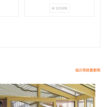
挤角设备相
份胶使角码
宝贝详情
使
临沂系统窗新闻