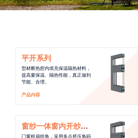
平开系列
型材断热腔内填充保温隔热材料，
提高窗保温、隔热性能，真正做到
节能、合理。
产品内容
窗纱一体窗内开纱外
开系统
门窗框扇组角，采用多点挤压角码