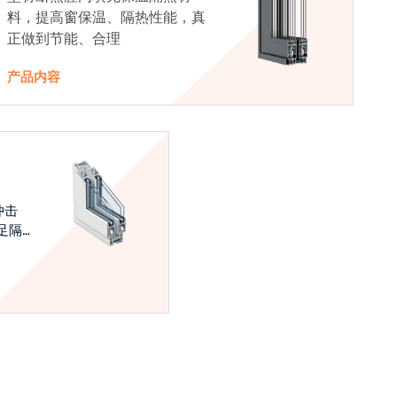
料，提高窗保温、隔热性能，真
正做到节能、合理
产品内容
冲击
足隔