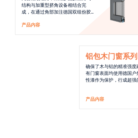
结构与加重型挤角设备相结合完
成，在通过角部加注德国双组份胶
使角码和型材融合一体，提升角部
产品内容
强度，促使窗使用寿命提升5-10
倍。避免窗扇掉角现象发生，杜绝
风雨的侵入，将室内温度保存，节
省30%的能源
铝包木门窗系列
确保了木与铝的精准强度
有门窗表面均使用德国户
性漆作为保护，行成超强
能力，高品质的铝包木窗
能门窗的科技体现.
产品内容