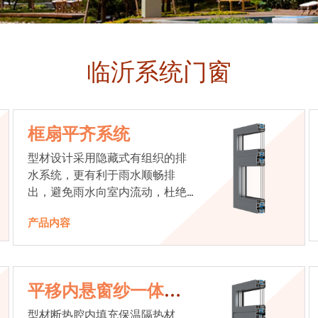
临沂系统门窗
框扇平齐系统
型材设计采用隐藏式有组织的排
水系统，更有利于雨水顺畅排
出，避免雨水向室内流动，杜绝
漏水现象发生
产品内容
平移内悬窗纱一体系
统
型材断热腔内填充保温隔热材