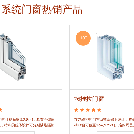
多系统门窗热销产品
HOT
76推拉门窗
准(可视面壁厚2.8m)，具有高焊角
在76双密封门窗系统基础上设计，整体
性，特殊的腔体设计可分别满足隔热
构Uf值可低至1.3W/(M2K)。扇四周
。
构，采用高品质EPDM胶条，实现气