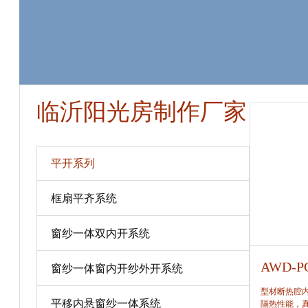
临沂阳光房制作厂家
平开系列
框扇平齐系统
窗纱一体双内开系统
AWD-PC80
AWD-P
窗纱一体窗内开纱外开系统
型材断热腔内填充保温隔热材料，提高窗保温、
型材断热腔
平移内悬窗纱一体系统
隔热性能，真正做到节能、合理。
隔热性能，