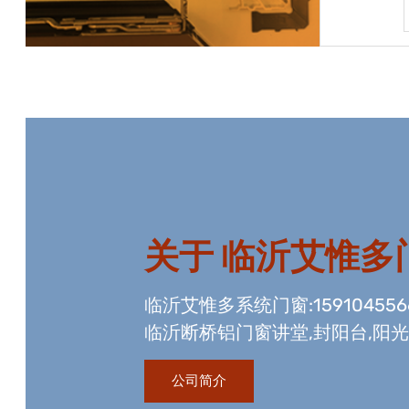
宝贝详情
关于
临沂艾惟多
临沂艾惟多系统门窗:15910455
临沂断桥铝门窗讲堂,封阳台,阳
资质,玻璃幕墙工程资质,国内门
公司简介
生产线。