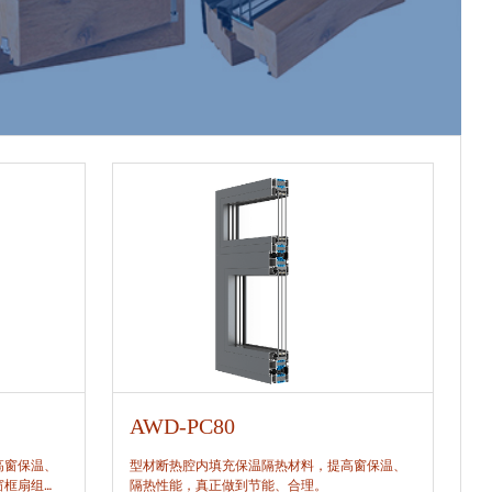
AWD-PC80
A
高窗保温、
型材断热腔内填充保温隔热材料，提高窗保温、
型
窗框扇组
隔热性能，真正做到节能、合理。
隔