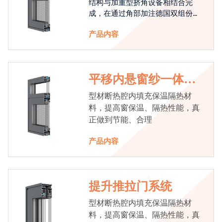
结构与加重型挤角设备相结合完
成，在通过角部加注德国双组份胶
使角码和型材融合一体，提升角部
产品内容
强度，促使窗使用寿命提升5-10
倍。避免窗扇掉角现象发生，杜绝
风雨的侵入，将室内温度保存，节
省30%的能源
平移内悬窗纱一体系
统
型材断热腔内填充保温隔热材
料，提高窗保温、隔热性能，真
正做到节能、合理
产品内容
提升推拉门系统
型材断热腔内填充保温隔热材
料，提高窗保温、隔热性能，真