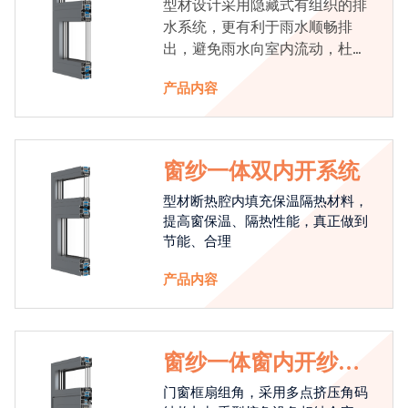
型材设计采用隐藏式有组织的排
水系统，更有利于雨水顺畅排
出，避免雨水向室内流动，杜绝
漏水现象发生
产品内容
窗纱一体双内开系统
型材断热腔内填充保温隔热材料，
提高窗保温、隔热性能，真正做到
节能、合理
产品内容
窗纱一体窗内开纱外
开系统
门窗框扇组角，采用多点挤压角码