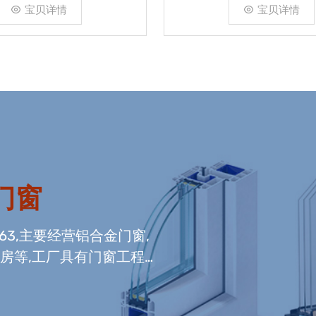
宝贝详情
宝贝详情
门窗
663,主要经营铝合金门窗,
光房等,工厂具有门窗工程
窗组装生产线,及中空玻璃