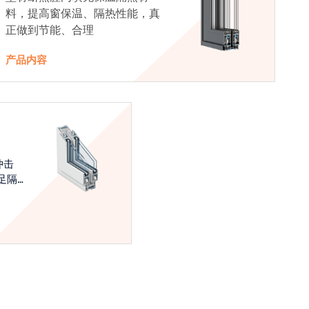
料，提高窗保温、隔热性能，真
正做到节能、合理
产品内容
冲击
足隔