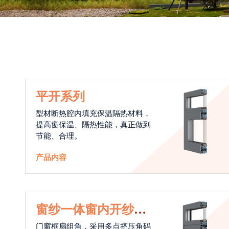
平开系列
型材断热腔内填充保温隔热材料，
提高窗保温、隔热性能，真正做到
节能、合理。
产品内容
窗纱一体窗内开纱外
开系统
门窗框扇组角，采用多点挤压角码