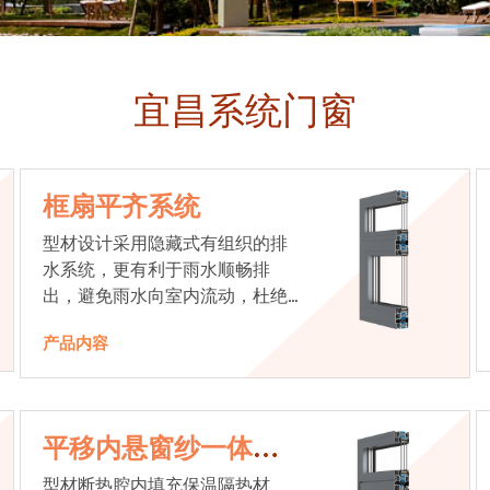
宜昌系统门窗
框扇平齐系统
型材设计采用隐藏式有组织的排
水系统，更有利于雨水顺畅排
出，避免雨水向室内流动，杜绝
漏水现象发生
产品内容
平移内悬窗纱一体系
统
型材断热腔内填充保温隔热材