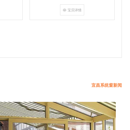
挤角设备相
份胶使角码
宝贝详情
使
宜昌系统窗新闻