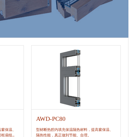
AWD-PC80
A
高窗保温、
型材断热腔内填充保温隔热材料，提高窗保温、
型
窗框扇组
隔热性能，真正做到节能、合理。
隔