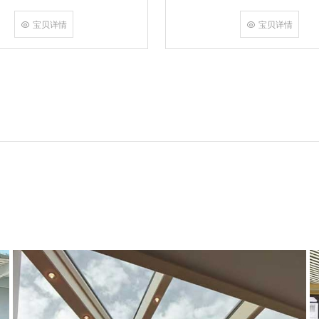
角，采用多点挤压角码结构与加重型
结合完成，在通过角部加注德国双组
宝贝详情
宝贝详情
和型材融合一体，提升角部强度，促