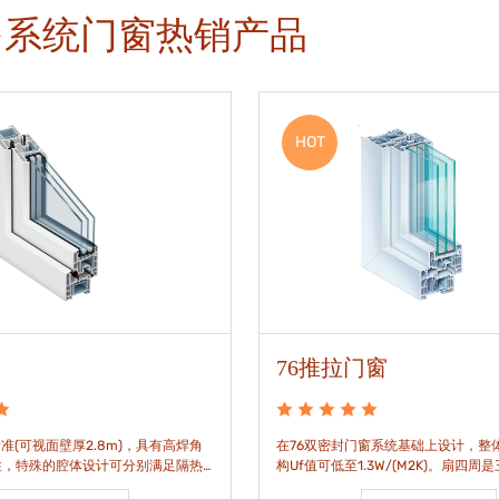
多系统门窗热销产品
HOT
76推拉门窗
准(可视面壁厚2.8m)，具有高焊角
在76双密封门窗系统基础上设计，整体
性，特殊的腔体设计可分别满足隔热
构Uf值可低至1.3W/(M2K)。扇四周
。
构，采用高品质EPDM胶条，实现气