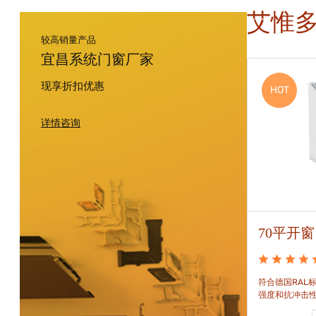
艾惟
较高销量产品
宜昌系统门窗厂家
现享折扣优惠
HOT
HOT
详情咨询
88平开窗
70平开窗
88平开窗是门窗技术新时代的门窗系统。可实现较
符合德国RAL标
大的阳光进入并获得更多的太阳能，良好的操作及
强度和抗冲击
可靠的功能。保养方便，牢固耐用。
和刚性的要求