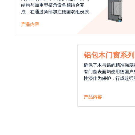
结构与加重型挤角设备相结合完
成，在通过角部加注德国双组份胶
使角码和型材融合一体，提升角部
产品内容
强度，促使窗使用寿命提升5-10
倍。避免窗扇掉角现象发生，杜绝
风雨的侵入，将室内温度保存，节
省30%的能源
铝包木门窗系列
确保了木与铝的精准强度
有门窗表面均使用德国户
性漆作为保护，行成超强
能力，高品质的铝包木窗
能门窗的科技体现.
产品内容