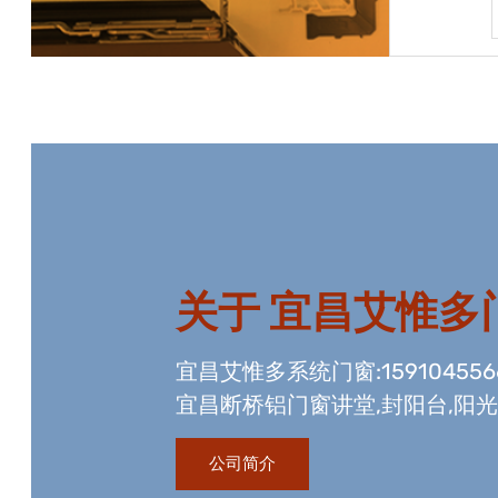
宝贝详情
关于
宜昌艾惟多
宜昌艾惟多系统门窗:15910455
宜昌断桥铝门窗讲堂,封阳台,阳
资质,玻璃幕墙工程资质,国内门
公司简介
生产线。