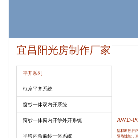
宜昌阳光房制作厂家
平开系列
框扇平齐系统
窗纱一体双内开系统
AWD-PC80
AWD-P
窗纱一体窗内开纱外开系统
型材断热腔内填充保温隔热材料，提高窗保温、
型材断热腔
平移内悬窗纱一体系统
隔热性能，真正做到节能、合理。
隔热性能，