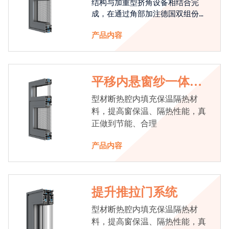
结构与加重型挤角设备相结合完
成，在通过角部加注德国双组份胶
使角码和型材融合一体，提升角部
产品内容
强度，促使窗使用寿命提升5-10
倍。避免窗扇掉角现象发生，杜绝
风雨的侵入，将室内温度保存，节
省30%的能源
平移内悬窗纱一体系
统
型材断热腔内填充保温隔热材
料，提高窗保温、隔热性能，真
正做到节能、合理
产品内容
提升推拉门系统
型材断热腔内填充保温隔热材
料，提高窗保温、隔热性能，真