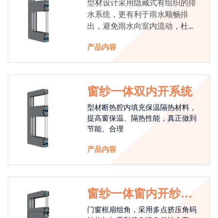
型材设计采用隐藏式有组织的排
水系统，更有利于雨水顺畅排
出，避免雨水向室内流动，杜绝
漏水现象发生
产品内容
窗纱一体双内开系统
型材断热腔内填充保温隔热材料，
提高窗保温、隔热性能，真正做到
节能、合理
产品内容
窗纱一体窗内开纱外
开系统
门窗框扇组角，采用多点挤压角码