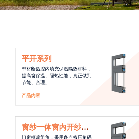
平开系列
型材断热腔内填充保温隔热材料，
提高窗保温、隔热性能，真正做到
节能、合理。
产品内容
窗纱一体窗内开纱外
开系统
门窗框扇组角，采用多点挤压角码