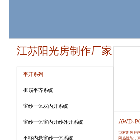
江苏阳光房制作厂家
平开系列
框扇平齐系统
窗纱一体双内开系统
AWD-PC80
AWD-P
窗纱一体窗内开纱外开系统
型材断热腔内填充保温隔热材料，提高窗保温、
型材断热腔
平移内悬窗纱一体系统
隔热性能，真正做到节能、合理。
隔热性能，