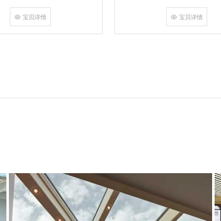
角，采用多点挤压角码结构与加重型
结合完成，在通过角部加注德国双组
宝贝详情
宝贝详情
和型材融合一体，提升角部强度，促