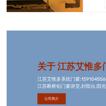
宝贝详情
关于
江苏艾惟多
江苏艾惟多系统门窗:15910455
江苏断桥铝门窗讲堂,封阳台,阳
资质,玻璃幕墙工程资质,国内门
公司简介
生产线。