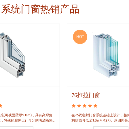
多系统门窗热销产品
HOT
76推拉门窗
准(可视面壁厚2.8m)，具有高焊角
在76双密封门窗系统基础上设计，整体
性，特殊的腔体设计可分别满足隔热
构Uf值可低至1.3W/(M2K)。扇四周
。
构，采用高品质EPDM胶条，实现气