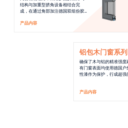
结构与加重型挤角设备相结合完
成，在通过角部加注德国双组份胶
使角码和型材融合一体，提升角部
产品内容
强度，促使窗使用寿命提升5-10
倍。避免窗扇掉角现象发生，杜绝
风雨的侵入，将室内温度保存，节
省30%的能源
铝包木门窗系列
确保了木与铝的精准强度
有门窗表面均使用德国户
性漆作为保护，行成超强
能力，高品质的铝包木窗
能门窗的科技体现.
产品内容