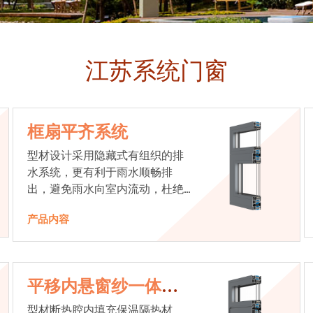
江苏系统门窗
框扇平齐系统
型材设计采用隐藏式有组织的排
水系统，更有利于雨水顺畅排
出，避免雨水向室内流动，杜绝
漏水现象发生
产品内容
平移内悬窗纱一体系
统
型材断热腔内填充保温隔热材