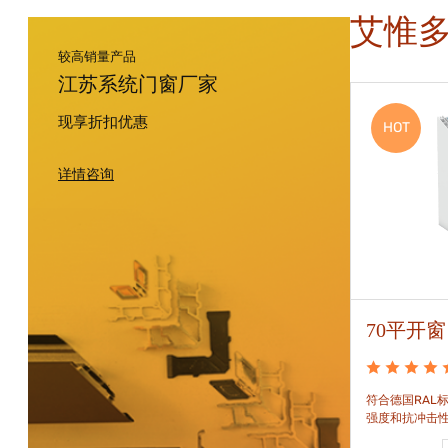
艾惟
较高销量产品
江苏系统门窗厂家
现享折扣优惠
HOT
HOT
详情咨询
88平开窗
70平开窗
88平开窗是门窗技术新时代的门窗系统。可实现较
符合德国RAL标
大的阳光进入并获得更多的太阳能，良好的操作及
强度和抗冲击
可靠的功能。保养方便，牢固耐用。
和刚性的要求