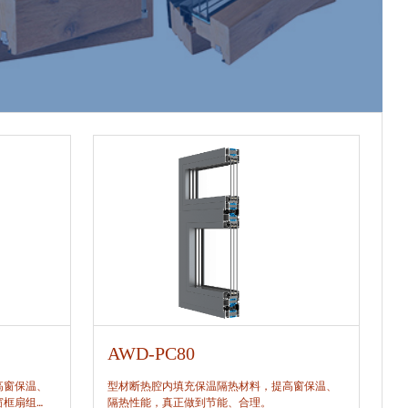
AWD-PC80
A
高窗保温、
型材断热腔内填充保温隔热材料，提高窗保温、
型
窗框扇组
隔热性能，真正做到节能、合理。
隔