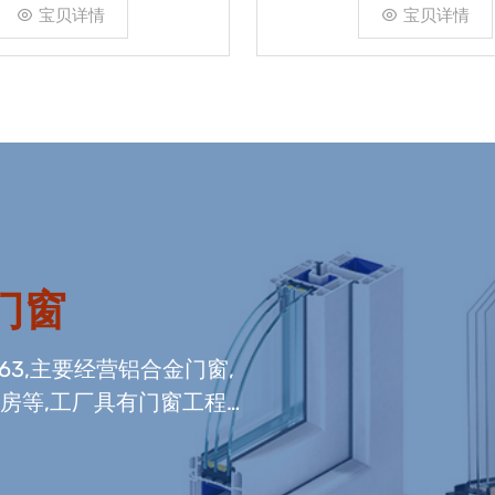
宝贝详情
宝贝详情
门窗
663,主要经营铝合金门窗,
光房等,工厂具有门窗工程
窗组装生产线,及中空玻璃