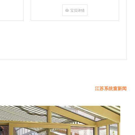
挤角设备相
份胶使角码
宝贝详情
使
江苏系统窗新闻