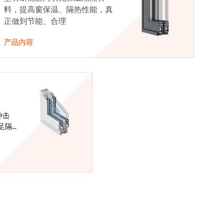
料，提高窗保温、隔热性能，真
正做到节能、合理
产品内容
冲击
足隔