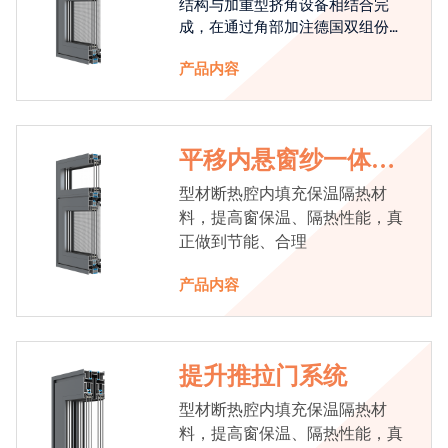
结构与加重型挤角设备相结合完
成，在通过角部加注德国双组份胶
使角码和型材融合一体，提升角部
产品内容
强度，促使窗使用寿命提升5-10
倍。避免窗扇掉角现象发生，杜绝
风雨的侵入，将室内温度保存，节
省30%的能源
平移内悬窗纱一体系
统
型材断热腔内填充保温隔热材
料，提高窗保温、隔热性能，真
正做到节能、合理
产品内容
提升推拉门系统
型材断热腔内填充保温隔热材
料，提高窗保温、隔热性能，真