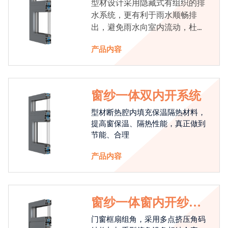
型材设计采用隐藏式有组织的排
水系统，更有利于雨水顺畅排
出，避免雨水向室内流动，杜绝
漏水现象发生
产品内容
窗纱一体双内开系统
型材断热腔内填充保温隔热材料，
提高窗保温、隔热性能，真正做到
节能、合理
产品内容
窗纱一体窗内开纱外
开系统
门窗框扇组角，采用多点挤压角码