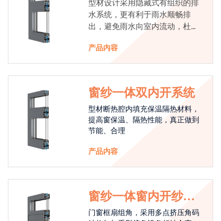
型材设计采用隐藏式有组织的排
水系统，更有利于雨水顺畅排
出，避免雨水向室内流动，杜绝
漏水现象发生
产品内容
窗纱一体双内开系统
型材断热腔内填充保温隔热材料，
提高窗保温、隔热性能，真正做到
节能、合理
产品内容
窗纱一体窗内开纱外
开系统
门窗框扇组角，采用多点挤压角码