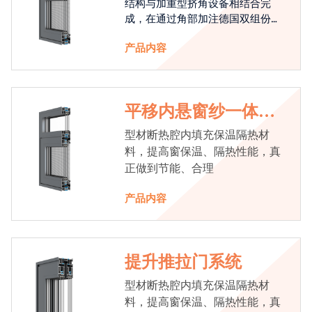
结构与加重型挤角设备相结合完
成，在通过角部加注德国双组份胶
使角码和型材融合一体，提升角部
产品内容
强度，促使窗使用寿命提升5-10
倍。避免窗扇掉角现象发生，杜绝
风雨的侵入，将室内温度保存，节
省30%的能源
平移内悬窗纱一体系
统
型材断热腔内填充保温隔热材
料，提高窗保温、隔热性能，真
正做到节能、合理
产品内容
提升推拉门系统
型材断热腔内填充保温隔热材
料，提高窗保温、隔热性能，真