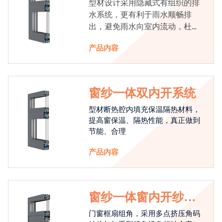
型材设计采用隐藏式有组织的排
水系统，更有利于雨水顺畅排
出，避免雨水向室内流动，杜绝
漏水现象发生
产品内容
窗纱一体双内开系统
型材断热腔内填充保温隔热材料，
提高窗保温、隔热性能，真正做到
节能、合理
产品内容
窗纱一体窗内开纱外
开系统
门窗框扇组角，采用多点挤压角码