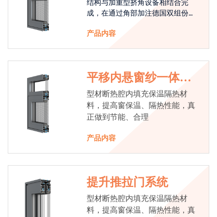
结构与加重型挤角设备相结合完
成，在通过角部加注德国双组份胶
使角码和型材融合一体，提升角部
产品内容
强度，促使窗使用寿命提升5-10
倍。避免窗扇掉角现象发生，杜绝
风雨的侵入，将室内温度保存，节
省30%的能源
平移内悬窗纱一体系
统
型材断热腔内填充保温隔热材
料，提高窗保温、隔热性能，真
正做到节能、合理
产品内容
提升推拉门系统
型材断热腔内填充保温隔热材
料，提高窗保温、隔热性能，真