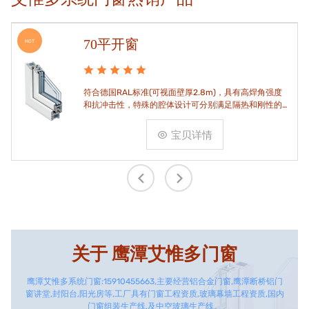
70平开窗
HOT
符合德国RAL标准(可视面壁厚2.8m)，具有高焊角强度
和抗冲击性，特殊的腔体设计可分别满足隔热和刚性的
要求。
宝贝详情
关于
鹰潭艾惟多门窗
鹰潭艾惟多系统门窗:15910455663,主要经营铝合金门窗,鹰潭断桥铝门
窗讲堂,封阳台,阳光房等,工厂具有门窗工程资质,玻璃幕墙工程资质,国内
门窗组装生产线,及中空玻璃生产线。