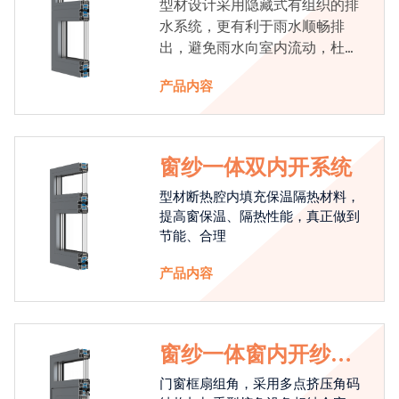
型材设计采用隐藏式有组织的排
水系统，更有利于雨水顺畅排
出，避免雨水向室内流动，杜绝
漏水现象发生
产品内容
窗纱一体双内开系统
型材断热腔内填充保温隔热材料，
提高窗保温、隔热性能，真正做到
节能、合理
产品内容
窗纱一体窗内开纱外
开系统
门窗框扇组角，采用多点挤压角码