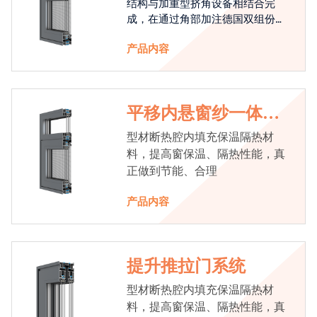
结构与加重型挤角设备相结合完
成，在通过角部加注德国双组份胶
使角码和型材融合一体，提升角部
产品内容
强度，促使窗使用寿命提升5-10
倍。避免窗扇掉角现象发生，杜绝
风雨的侵入，将室内温度保存，节
省30%的能源
平移内悬窗纱一体系
统
型材断热腔内填充保温隔热材
料，提高窗保温、隔热性能，真
正做到节能、合理
产品内容
提升推拉门系统
型材断热腔内填充保温隔热材
料，提高窗保温、隔热性能，真