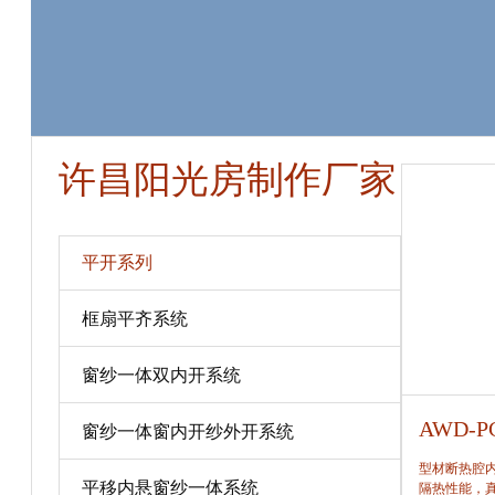
许昌阳光房制作厂家
平开系列
框扇平齐系统
窗纱一体双内开系统
AWD-PC80
AWD-P
窗纱一体窗内开纱外开系统
型材断热腔内填充保温隔热材料，提高窗保温、
型材断热腔
平移内悬窗纱一体系统
隔热性能，真正做到节能、合理。
隔热性能，