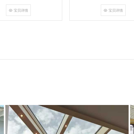
角，采用多点挤压角码结构与加重型
结合完成，在通过角部加注德国双组
宝贝详情
宝贝详情
和型材融合一体，提升角部强度，促