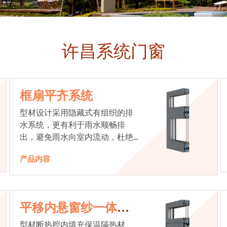
许昌系统门窗
框扇平齐系统
型材设计采用隐藏式有组织的排
水系统，更有利于雨水顺畅排
出，避免雨水向室内流动，杜绝
漏水现象发生
产品内容
平移内悬窗纱一体系
统
型材断热腔内填充保温隔热材