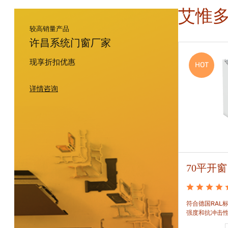
艾惟
较高销量产品
许昌系统门窗厂家
现享折扣优惠
HOT
HOT
详情咨询
88平开窗
70平开窗
88平开窗是门窗技术新时代的门窗系统。可实现较
符合德国RAL标
大的阳光进入并获得更多的太阳能，良好的操作及
强度和抗冲击
可靠的功能。保养方便，牢固耐用。
和刚性的要求