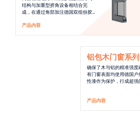
结构与加重型挤角设备相结合完
成，在通过角部加注德国双组份胶
使角码和型材融合一体，提升角部
产品内容
强度，促使窗使用寿命提升5-10
倍。避免窗扇掉角现象发生，杜绝
风雨的侵入，将室内温度保存，节
省30%的能源
铝包木门窗系列
确保了木与铝的精准强度
有门窗表面均使用德国户
性漆作为保护，行成超强
能力，高品质的铝包木窗
能门窗的科技体现.
产品内容