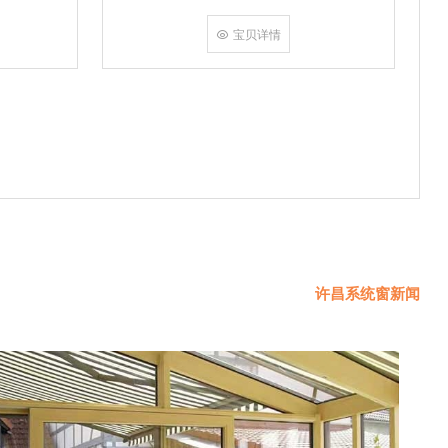
挤角设备相
份胶使角码
宝贝详情
使
许昌系统窗新闻