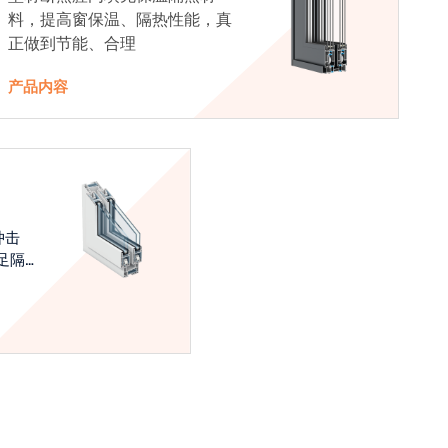
料，提高窗保温、隔热性能，真
正做到节能、合理
产品内容
冲击
足隔