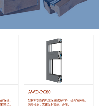
AWD-PC80
A
高窗保温、
型材断热腔内填充保温隔热材料，提高窗保温、
型
窗框扇组
隔热性能，真正做到节能、合理。
隔