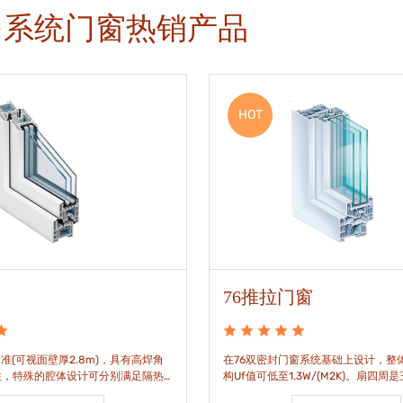
多系统门窗热销产品
HOT
76推拉门窗
准(可视面壁厚2.8m)，具有高焊角
在76双密封门窗系统基础上设计，整体
性，特殊的腔体设计可分别满足隔热
构Uf值可低至1.3W/(M2K)。扇四周
。
构，采用高品质EPDM胶条，实现气