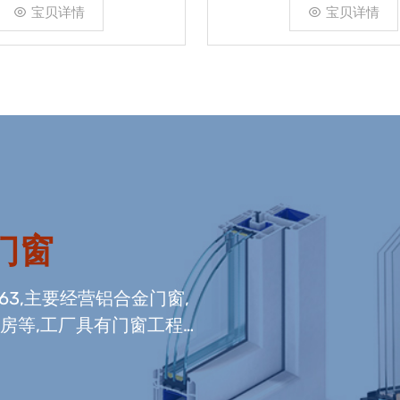
宝贝详情
宝贝详情
门窗
663,主要经营铝合金门窗,
光房等,工厂具有门窗工程
窗组装生产线,及中空玻璃