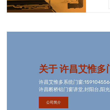
宝贝详情
关于
许昌艾惟多
许昌艾惟多系统门窗:15910455
许昌断桥铝门窗讲堂,封阳台,阳
资质,玻璃幕墙工程资质,国内门
公司简介
生产线。