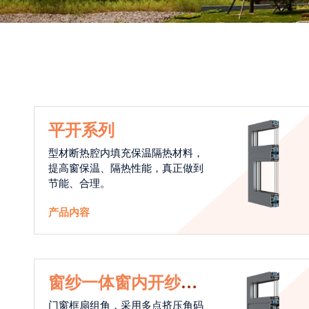
平开系列
型材断热腔内填充保温隔热材料，
提高窗保温、隔热性能，真正做到
节能、合理。
产品内容
窗纱一体窗内开纱外
开系统
门窗框扇组角，采用多点挤压角码