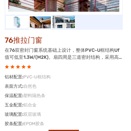
76推拉门窗
在76双密封门窗系统基础上设计，整体PVC-U框结构Uf
值可低至1.3W/(M2K)。扇四周是三道密封结构，采用高
品质EPDM胶条，实现气密水密性能。
铝材配置:
PVC-U框结构
表面方式:
自然色
保温配置:
塑料隔热条
五金配置:
铝合金
玻璃配置:
双层玻璃
胶条配置:
EPDM胶条