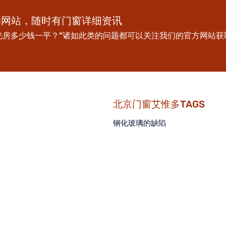
的网站，随时有门窗详细资讯
光房多少钱一平？”诸如此类的问题都可以关注我们的官方网站获
北京门窗艾惟多TAGS
钢化玻璃的缺陷