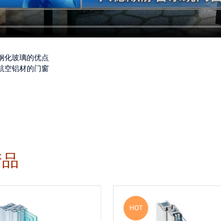
钢化玻璃的优点
航空铝材的门窗
产品
HOT