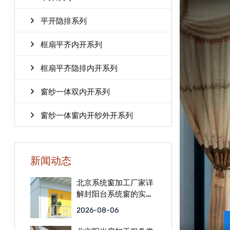
平开隐排系列
框扇平齐内开系列
框扇平齐隐排内开系列
窗纱一体双内开系列
窗纱一体窗内开纱外开系列
新闻动态
北京系统窗加工厂家详
解封阳台系统窗的实用
优势
2026-08-06