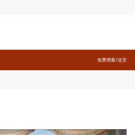
免费测量/送货