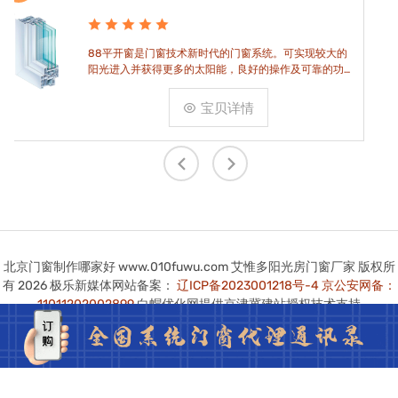
术新时代的门窗系统。可实现较大的
符合德国RAL标准(可
多的太阳能，良好的操作及可靠的功
和抗冲击性，特殊的
固耐用。
要求。
宝贝详情
北京门窗制作哪家好 www.010fuwu.com 艾惟多阳光房门窗厂家 版权所
有 2026 极乐新媒体网站备案：
辽ICP备2023001218号-4
京公安网备：
11011202002899
白帽优化网提供京津冀建站授权技术支持
本站图版文字视频这类版权声明：艾惟多无法鉴别所上传图片文字视频等
知识版权，如果涉猎侵犯版权或违法内容，请及时通知联系普法志愿服务
网平台法务400-039-6198，官方将在第一时间及时删除!