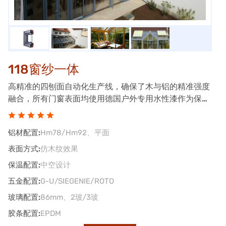
118窗纱一体
高精准的四刨面自动化生产线，确保了木与铝的精准强度
融合，所有门窗表面均使用德国户外专用水性漆作为保
护，行成超强的抗老化能力，高品质的铝包木窗始终是节
能门窗的科技体现.
铝材配置:
Hm78/Hm92、平面
表面方式:
仿木纹效果
保温配置:
中空设计
五金配置:
G-U/SIEGENIE/ROTO
玻璃配置:
86mm、2玻/3玻
胶条配置:
EPDM