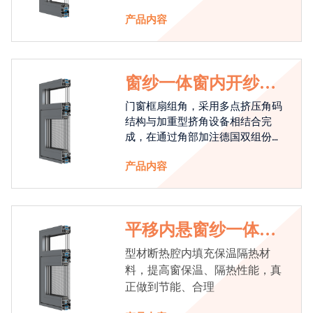
产品内容
窗纱一体窗内开纱外
开系统
门窗框扇组角，采用多点挤压角码
结构与加重型挤角设备相结合完
成，在通过角部加注德国双组份胶
使角码和型材融合一体，提升角部
产品内容
强度，促使窗使用寿命提升5-10
倍。避免窗扇掉角现象发生，杜绝
风雨的侵入，将室内温度保存，节
省30%的能源
平移内悬窗纱一体系
统
型材断热腔内填充保温隔热材
料，提高窗保温、隔热性能，真
正做到节能、合理