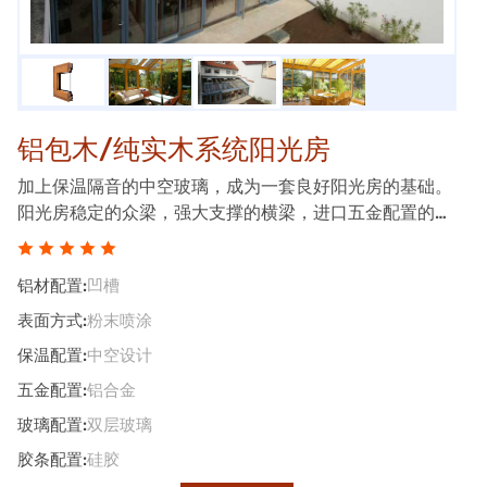
铝包木/纯实木系统阳光房
加上保温隔音的中空玻璃，成为一套良好阳光房的基础。
阳光房稳定的众梁，强大支撑的横梁，进口五金配置的融
合，夏天的晚霞，秋日的午后，享受家居健康惬意生活
铝材配置:
凹槽
表面方式:
粉末喷涂
保温配置:
中空设计
五金配置:
铝合金
玻璃配置:
双层玻璃
胶条配置:
硅胶