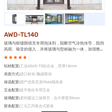
AWD-TL140
玻璃与框缝隙填充专用泡沫剂，阻断空气冷热传导，阻挡
风雨、噪音的侵入，并将玻璃与型材融为一体，加强整窗
抗风压性能、提升整窗保温性能，安全密封性能
铝材配置:
工业6063-T5铝合金，壁厚1.8mm
表面方式:
进口粉末/氟碳喷涂
保温配置:
国产优质尼龙PA66隔热条
五金配置:
提升推拉专用五金
玻璃配置:
柔性暖边三玻两空，合片厚度39mm
胶条配置:
三元乙丙复合式胶条