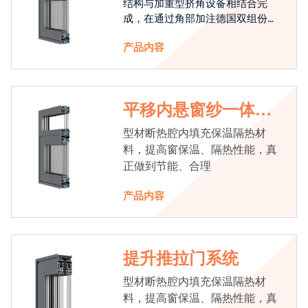
结构与加重型挤角设备相结合完
成，在通过角部加注德国双组份胶
使角码和型材融合一体，提升角部
产品内容
强度，促使窗使用寿命提升5-10
倍。避免窗扇掉角现象发生，杜绝
风雨的侵入，将室内温度保存，节
省30%的能源
平移内悬窗纱一体系
统
型材断热腔内填充保温隔热材
料，提高窗保温、隔热性能，真
正做到节能、合理
产品内容
提升推拉门系统
型材断热腔内填充保温隔热材
料，提高窗保温、隔热性能，真