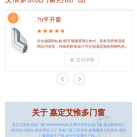
70平开窗
HOT
符合德国RAL标准(可视面壁厚2.8m)，具有高焊角强度
和抗冲击性，特殊的腔体设计可分别满足隔热和刚性的
要求。
宝贝详情
关于
嘉定艾惟多门窗
嘉定艾惟多系统门窗:15910455663,主要经营铝合金门窗,嘉定断桥铝门
窗讲堂,封阳台,阳光房等,工厂具有门窗工程资质,玻璃幕墙工程资质,国内
门窗组装生产线,及中空玻璃生产线。