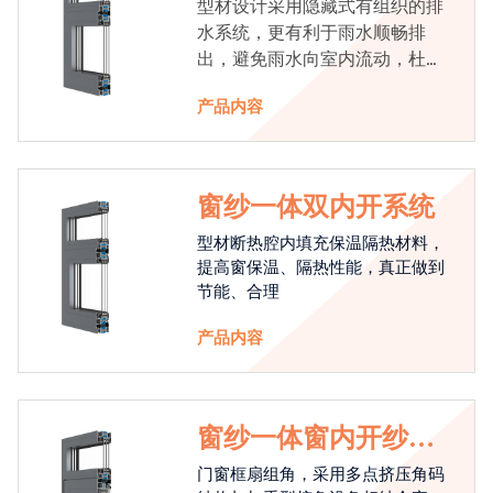
型材设计采用隐藏式有组织的排
水系统，更有利于雨水顺畅排
出，避免雨水向室内流动，杜绝
漏水现象发生
产品内容
窗纱一体双内开系统
型材断热腔内填充保温隔热材料，
提高窗保温、隔热性能，真正做到
节能、合理
产品内容
窗纱一体窗内开纱外
开系统
门窗框扇组角，采用多点挤压角码