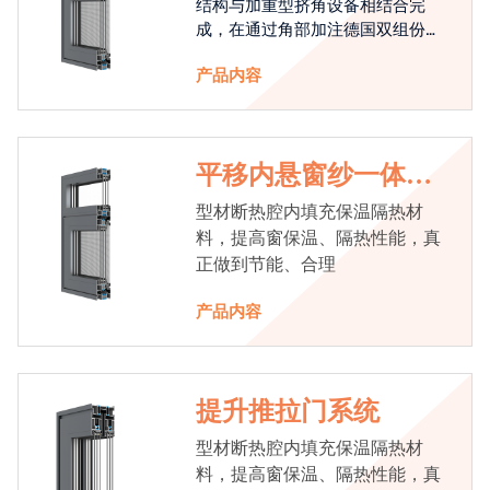
结构与加重型挤角设备相结合完
成，在通过角部加注德国双组份胶
使角码和型材融合一体，提升角部
产品内容
强度，促使窗使用寿命提升5-10
倍。避免窗扇掉角现象发生，杜绝
风雨的侵入，将室内温度保存，节
省30%的能源
平移内悬窗纱一体系
统
型材断热腔内填充保温隔热材
料，提高窗保温、隔热性能，真
正做到节能、合理
产品内容
提升推拉门系统
型材断热腔内填充保温隔热材
料，提高窗保温、隔热性能，真