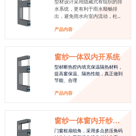
型材设计采用隐藏式有组织的排
水系统，更有利于雨水顺畅排
出，避免雨水向室内流动，杜绝
漏水现象发生
产品内容
窗纱一体双内开系统
型材断热腔内填充保温隔热材料，
提高窗保温、隔热性能，真正做到
节能、合理
产品内容
窗纱一体窗内开纱外
开系统
门窗框扇组角，采用多点挤压角码