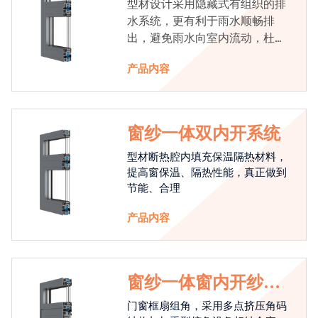
型材设计采用隐藏式有组织的排
水系统，更有利于雨水顺畅排
出，避免雨水向室内流动，杜绝
漏水现象发生
产品内容
窗纱一体双内开系统
型材断热腔内填充保温隔热材料，
提高窗保温、隔热性能，真正做到
节能、合理
产品内容
窗纱一体窗内开纱外
开系统
门窗框扇组角，采用多点挤压角码