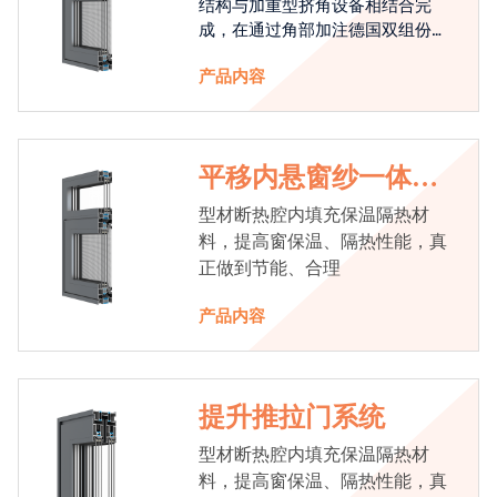
结构与加重型挤角设备相结合完
成，在通过角部加注德国双组份胶
使角码和型材融合一体，提升角部
产品内容
强度，促使窗使用寿命提升5-10
倍。避免窗扇掉角现象发生，杜绝
风雨的侵入，将室内温度保存，节
省30%的能源
平移内悬窗纱一体系
统
型材断热腔内填充保温隔热材
料，提高窗保温、隔热性能，真
正做到节能、合理
产品内容
提升推拉门系统
型材断热腔内填充保温隔热材
料，提高窗保温、隔热性能，真