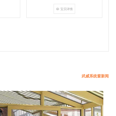
挤角设备相
份胶使角码
宝贝详情
使
武威系统窗新闻