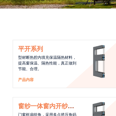
平开系列
型材断热腔内填充保温隔热材料，
提高窗保温、隔热性能，真正做到
节能、合理。
产品内容
窗纱一体窗内开纱外
开系统
门窗框扇组角，采用多点挤压角码