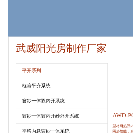
武威阳光房制作厂家
平开系列
框扇平齐系统
窗纱一体双内开系统
AWD-PC80
AWD-P
窗纱一体窗内开纱外开系统
型材断热腔内填充保温隔热材料，提高窗保温、
型材断热腔
平移内悬窗纱一体系统
隔热性能，真正做到节能、合理。
隔热性能，