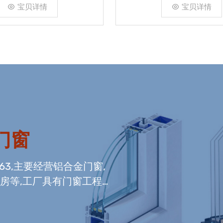
宝贝详情
宝贝详情
门窗
663,主要经营铝合金门窗,
光房等,工厂具有门窗工程
窗组装生产线,及中空玻璃