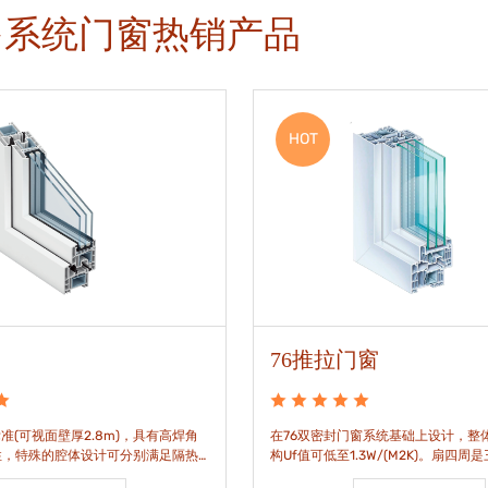
多系统门窗热销产品
HOT
76推拉门窗
准(可视面壁厚2.8m)，具有高焊角
在76双密封门窗系统基础上设计，整体
性，特殊的腔体设计可分别满足隔热
构Uf值可低至1.3W/(M2K)。扇四周
。
构，采用高品质EPDM胶条，实现气