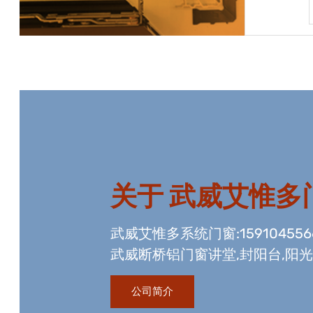
宝贝详情
关于
武威艾惟多
武威艾惟多系统门窗:15910455
武威断桥铝门窗讲堂,封阳台,阳
资质,玻璃幕墙工程资质,国内门
公司简介
生产线。