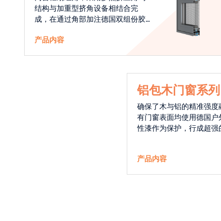
结构与加重型挤角设备相结合完
成，在通过角部加注德国双组份胶
使角码和型材融合一体，提升角部
产品内容
强度，促使窗使用寿命提升5-10
倍。避免窗扇掉角现象发生，杜绝
风雨的侵入，将室内温度保存，节
省30%的能源
铝包木门窗系列
确保了木与铝的精准强度
有门窗表面均使用德国户
性漆作为保护，行成超强
能力，高品质的铝包木窗
能门窗的科技体现.
产品内容