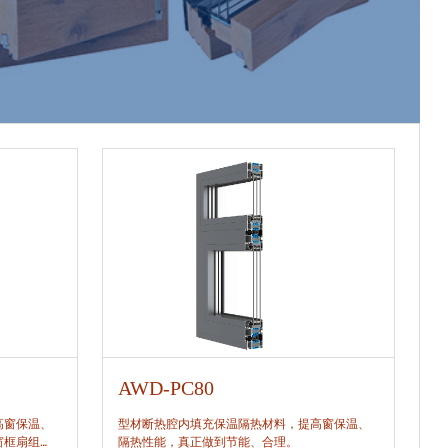
AWD-PC80
A
高窗保温、
型材断热腔内填充保温隔热材料，提高窗保温、
型
窗框扇组
隔热性能，真正做到节能、合理。
隔