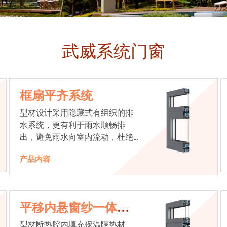
武威系统门窗
框扇平齐系统
型材设计采用隐藏式有组织的排
水系统，更有利于雨水顺畅排
出，避免雨水向室内流动，杜绝
漏水现象发生
产品内容
平移内悬窗纱一体系
统
型材断热腔内填充保温隔热材