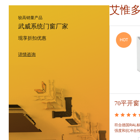
艾惟
较高销量产品
武威系统门窗厂家
现享折扣优惠
HOT
HOT
详情咨询
88平开窗
70平开窗
88平开窗是门窗技术新时代的门窗系统。可实现较
符合德国RAL标
大的阳光进入并获得更多的太阳能，良好的操作及
强度和抗冲击
可靠的功能。保养方便，牢固耐用。
和刚性的要求