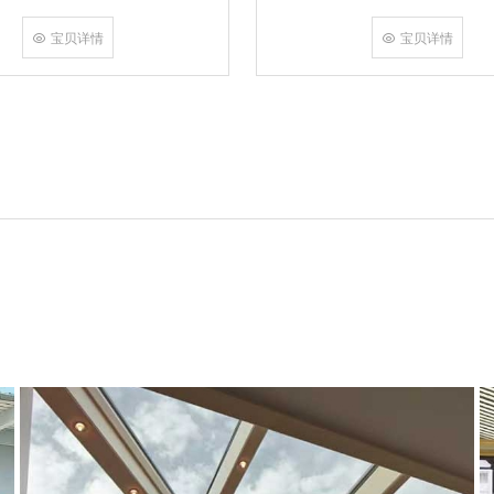
角，采用多点挤压角码结构与加重型
结合完成，在通过角部加注德国双组
宝贝详情
宝贝详情
和型材融合一体，提升角部强度，促