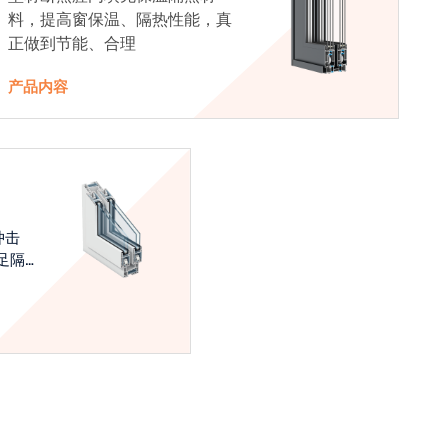
料，提高窗保温、隔热性能，真
正做到节能、合理
产品内容
冲击
足隔