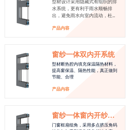
型材设计采用隐藏式有组织的排
水系统，更有利于雨水顺畅排
出，避免雨水向室内流动，杜绝
漏水现象发生
产品内容
窗纱一体双内开系统
型材断热腔内填充保温隔热材料，
提高窗保温、隔热性能，真正做到
节能、合理
产品内容
窗纱一体窗内开纱外
开系统
门窗框扇组角，采用多点挤压角码