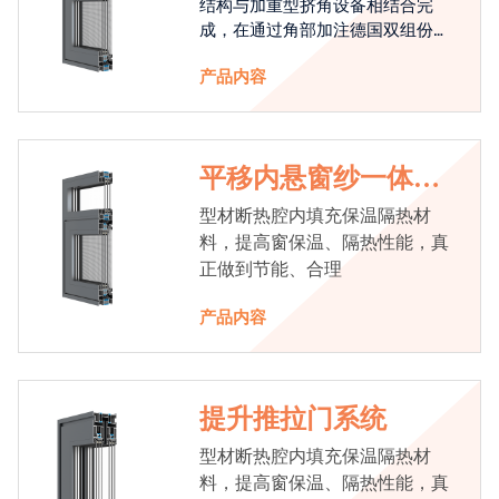
结构与加重型挤角设备相结合完
成，在通过角部加注德国双组份胶
使角码和型材融合一体，提升角部
产品内容
强度，促使窗使用寿命提升5-10
倍。避免窗扇掉角现象发生，杜绝
风雨的侵入，将室内温度保存，节
省30%的能源
平移内悬窗纱一体系
统
型材断热腔内填充保温隔热材
料，提高窗保温、隔热性能，真
正做到节能、合理
产品内容
提升推拉门系统
型材断热腔内填充保温隔热材
料，提高窗保温、隔热性能，真