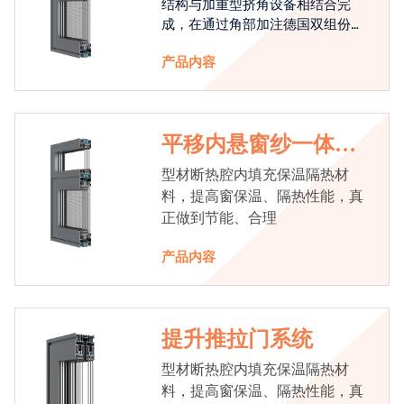
结构与加重型挤角设备相结合完
成，在通过角部加注德国双组份胶
使角码和型材融合一体，提升角部
产品内容
强度，促使窗使用寿命提升5-10
倍。避免窗扇掉角现象发生，杜绝
风雨的侵入，将室内温度保存，节
省30%的能源
平移内悬窗纱一体系
统
型材断热腔内填充保温隔热材
料，提高窗保温、隔热性能，真
正做到节能、合理
产品内容
提升推拉门系统
型材断热腔内填充保温隔热材
料，提高窗保温、隔热性能，真