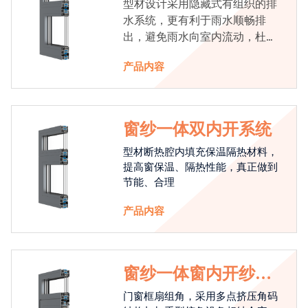
型材设计采用隐藏式有组织的排
水系统，更有利于雨水顺畅排
出，避免雨水向室内流动，杜绝
漏水现象发生
产品内容
窗纱一体双内开系统
型材断热腔内填充保温隔热材料，
提高窗保温、隔热性能，真正做到
节能、合理
产品内容
窗纱一体窗内开纱外
开系统
门窗框扇组角，采用多点挤压角码