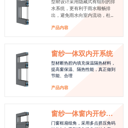
型材设计采用隐藏式有组织的排
水系统，更有利于雨水顺畅排
出，避免雨水向室内流动，杜绝
漏水现象发生
产品内容
窗纱一体双内开系统
型材断热腔内填充保温隔热材料，
提高窗保温、隔热性能，真正做到
节能、合理
产品内容
窗纱一体窗内开纱外
开系统
门窗框扇组角，采用多点挤压角码