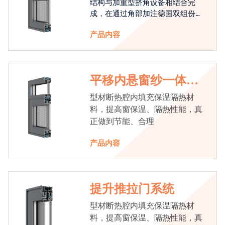
结构与加重型挤角设备相结合完
成，在通过角部加注德国双组份胶
使角码和型材融合一体，提升角部
产品内容
强度，促使窗使用寿命提升5-10
倍。避免窗扇掉角现象发生，杜绝
风雨的侵入，将室内温度保存，节
省30%的能源
平移内悬窗纱一体系
统
型材断热腔内填充保温隔热材
料，提高窗保温、隔热性能，真
正做到节能、合理
产品内容
提升推拉门系统
型材断热腔内填充保温隔热材
料，提高窗保温、隔热性能，真