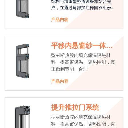
结构与加重型挤角设备相结合完
成，在通过角部加注德国双组份胶
使角码和型材融合一体，提升角部
产品内容
强度，促使窗使用寿命提升5-10
倍。避免窗扇掉角现象发生，杜绝
风雨的侵入，将室内温度保存，节
省30%的能源
平移内悬窗纱一体系
统
型材断热腔内填充保温隔热材
料，提高窗保温、隔热性能，真
正做到节能、合理
产品内容
提升推拉门系统
型材断热腔内填充保温隔热材
料，提高窗保温、隔热性能，真