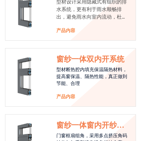
型材设计采用隐藏式有组织的排
水系统，更有利于雨水顺畅排
出，避免雨水向室内流动，杜绝
漏水现象发生
产品内容
窗纱一体双内开系统
型材断热腔内填充保温隔热材料，
提高窗保温、隔热性能，真正做到
节能、合理
产品内容
窗纱一体窗内开纱外
开系统
门窗框扇组角，采用多点挤压角码