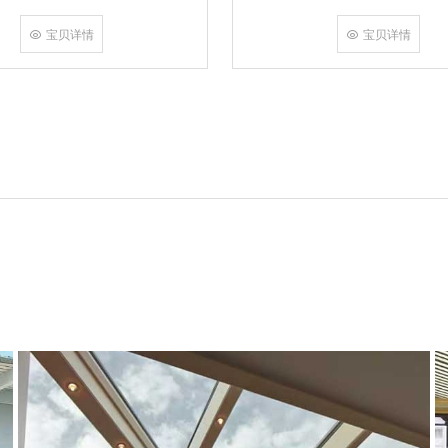
角，采用多点挤压角码结构与加重型
结合完成，在通过角部加注德国双组
宝贝详情
宝贝详情
和型材融合一体，提升角部强度，促