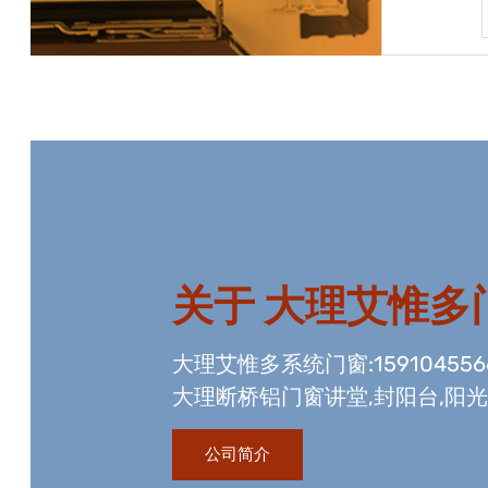
宝贝详情
关于
大理艾惟多
大理艾惟多系统门窗:15910455
大理断桥铝门窗讲堂,封阳台,阳
资质,玻璃幕墙工程资质,国内门
公司简介
生产线。