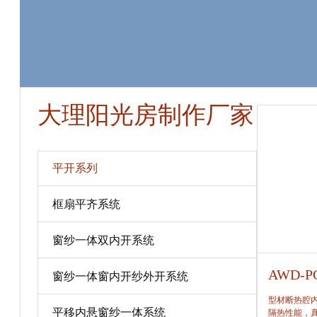
大理阳光房制作厂家
平开系列
框扇平齐系统
窗纱一体双内开系统
AWD-PC80
AWD-P
窗纱一体窗内开纱外开系统
型材断热腔内填充保温隔热材料，提高窗保温、
型材断热腔
平移内悬窗纱一体系统
隔热性能，真正做到节能、合理。
隔热性能，