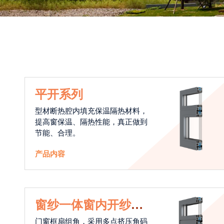
平开系列
型材断热腔内填充保温隔热材料，
提高窗保温、隔热性能，真正做到
节能、合理。
产品内容
窗纱一体窗内开纱外
开系统
门窗框扇组角，采用多点挤压角码