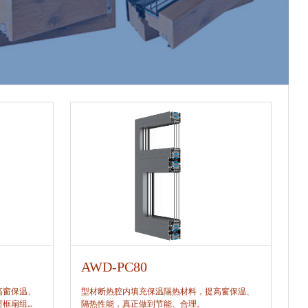
AWD-PC80
A
高窗保温、
型材断热腔内填充保温隔热材料，提高窗保温、
型
窗框扇组
隔热性能，真正做到节能、合理。
隔