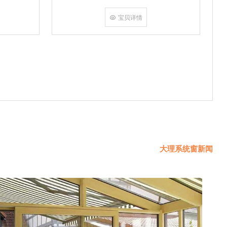
挤角设备相
份胶使角码
宝贝详情
使
大理系统窗新闻