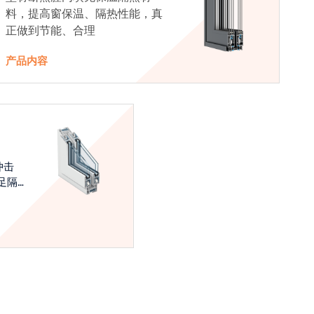
料，提高窗保温、隔热性能，真
正做到节能、合理
产品内容
冲击
足隔