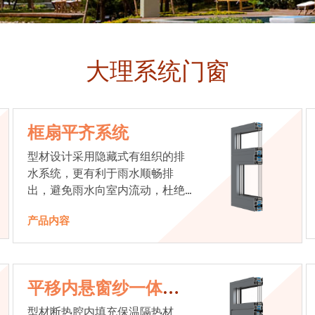
大理系统门窗
框扇平齐系统
型材设计采用隐藏式有组织的排
水系统，更有利于雨水顺畅排
出，避免雨水向室内流动，杜绝
漏水现象发生
产品内容
平移内悬窗纱一体系
统
型材断热腔内填充保温隔热材