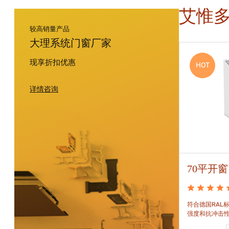
艾惟
较高销量产品
大理系统门窗厂家
现享折扣优惠
HOT
HOT
详情咨询
88平开窗
70平开窗
88平开窗是门窗技术新时代的门窗系统。可实现较
符合德国RAL标
大的阳光进入并获得更多的太阳能，良好的操作及
强度和抗冲击
可靠的功能。保养方便，牢固耐用。
和刚性的要求