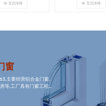
宝贝详情
宝贝详情
门窗
663,主要经营铝合金门窗,
光房等,工厂具有门窗工程
窗组装生产线,及中空玻璃