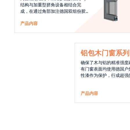
结构与加重型挤角设备相结合完
成，在通过角部加注德国双组份胶
使角码和型材融合一体，提升角部
产品内容
强度，促使窗使用寿命提升5-10
倍。避免窗扇掉角现象发生，杜绝
风雨的侵入，将室内温度保存，节
省30%的能源
铝包木门窗系列
确保了木与铝的精准强度
有门窗表面均使用德国户
性漆作为保护，行成超强
能力，高品质的铝包木窗
能门窗的科技体现.
产品内容