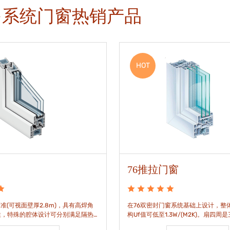
多系统门窗热销产品
HOT
76推拉门窗
准(可视面壁厚2.8m)，具有高焊角
在76双密封门窗系统基础上设计，整体
性，特殊的腔体设计可分别满足隔热
构Uf值可低至1.3W/(M2K)。扇四周
。
构，采用高品质EPDM胶条，实现气