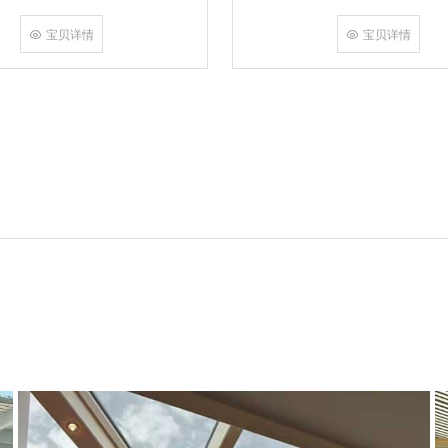
角，采用多点挤压角码结构与加重型
结合完成，在通过角部加注德国双组
宝贝详情
宝贝详情
和型材融合一体，提升角部强度，促