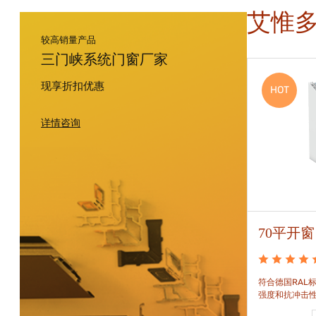
艾惟
较高销量产品
三门峡系统门窗厂家
现享折扣优惠
HOT
HOT
详情咨询
88平开窗
70平开窗
88平开窗是门窗技术新时代的门窗系统。可实现较
符合德国RAL标
大的阳光进入并获得更多的太阳能，良好的操作及
强度和抗冲击
可靠的功能。保养方便，牢固耐用。
和刚性的要求