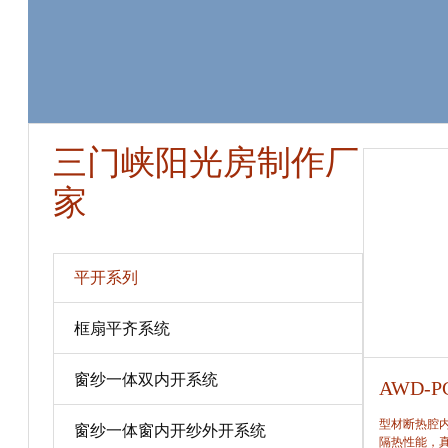
三门峡阳光房制作厂
家
平开系列
框扇平齐系统
窗纱一体双内开系统
AWD-PC80
AWD-P
型材断热腔内填充保温隔热材料，提高窗保温、
型材断热腔
窗纱一体窗内开纱外开系统
隔热性能，真正做到节能、合理。
隔热性能，