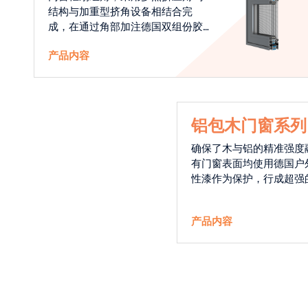
结构与加重型挤角设备相结合完
成，在通过角部加注德国双组份胶
使角码和型材融合一体，提升角部
产品内容
强度，促使窗使用寿命提升5-10
倍。避免窗扇掉角现象发生，杜绝
风雨的侵入，将室内温度保存，节
省30%的能源
铝包木门窗系列
确保了木与铝的精准强度
有门窗表面均使用德国户
性漆作为保护，行成超强
能力，高品质的铝包木窗
能门窗的科技体现.
产品内容