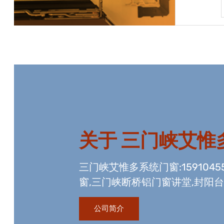
宝贝详情
关于
三门峡艾惟
三门峡艾惟多系统门窗:1591045
窗,三门峡断桥铝门窗讲堂,封阳台
工程资质,玻璃幕墙工程资质,国
公司简介
玻璃生产线。