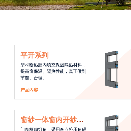
平开系列
型材断热腔内填充保温隔热材料，
提高窗保温、隔热性能，真正做到
节能、合理。
产品内容
窗纱一体窗内开纱外
开系统
门窗框扇组角，采用多点挤压角码