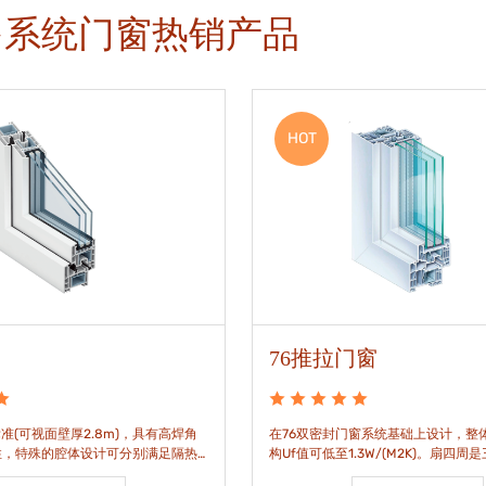
多系统门窗热销产品
HOT
76推拉门窗
准(可视面壁厚2.8m)，具有高焊角
在76双密封门窗系统基础上设计，整体
性，特殊的腔体设计可分别满足隔热
构Uf值可低至1.3W/(M2K)。扇四周
。
构，采用高品质EPDM胶条，实现气