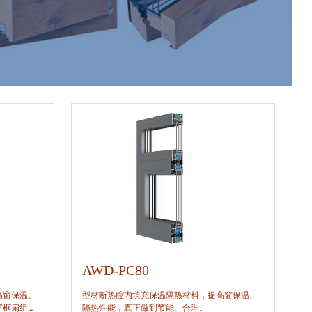
AWD-PC80
A
高窗保温、
型材断热腔内填充保温隔热材料，提高窗保温、
型
窗框扇组
隔热性能，真正做到节能、合理。
隔