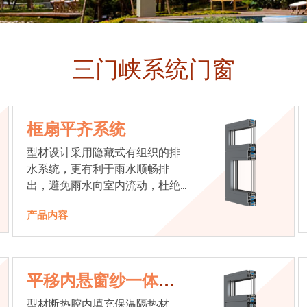
三门峡系统门窗
框扇平齐系统
型材设计采用隐藏式有组织的排
水系统，更有利于雨水顺畅排
出，避免雨水向室内流动，杜绝
漏水现象发生
产品内容
平移内悬窗纱一体系
统
型材断热腔内填充保温隔热材