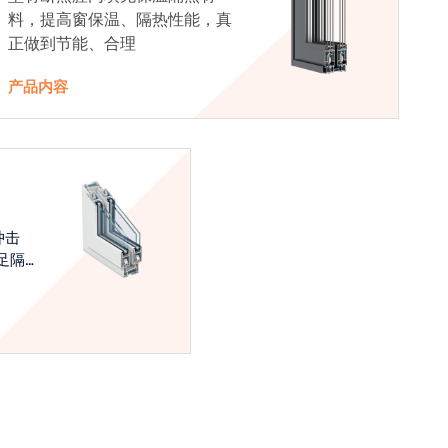
料，提高窗保温、隔热性能，真
正做到节能、合理
产品内容
冲击
足隔