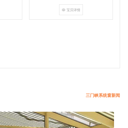
挤角设备相
份胶使角码
宝贝详情
使
三门峡系统窗新闻