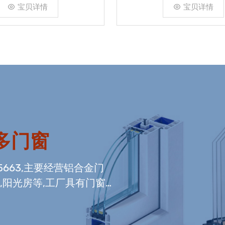
宝贝详情
宝贝详情
多门窗
5663,主要经营铝合金门
,阳光房等,工厂具有门窗
内门窗组装生产线,及中空