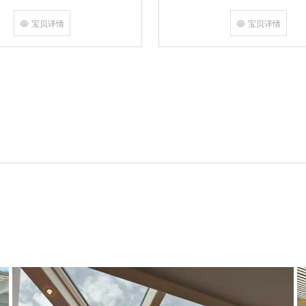
角，采用多点挤压角码结构与加重型
结合完成，在通过角部加注德国双组
宝贝详情
宝贝详情
和型材融合一体，提升角部强度，促