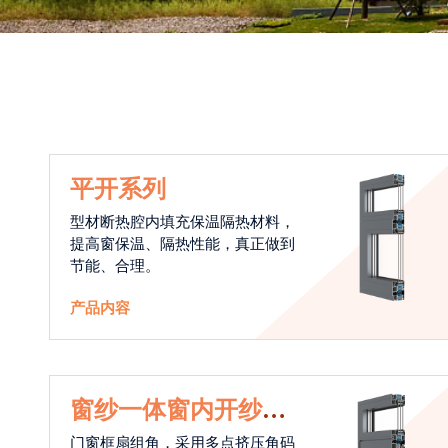
平开系列
型材断热腔内填充保温隔热材料，
提高窗保温、隔热性能，真正做到
节能、合理。
产品内容
窗纱一体窗内开纱外
开系统
门窗框扇组角，采用多点挤压角码