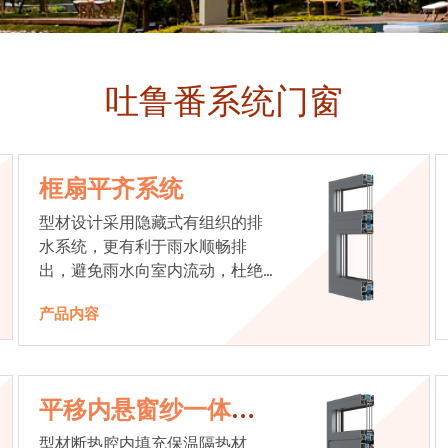
吐鲁番系统门窗
框扇平齐系统
型材设计采用隐藏式有组织的排
水系统，更有利于雨水顺畅排
出，避免雨水向室内流动，杜绝
漏水现象发生
产品内容
平移内悬窗纱一体系
统
型材断热腔内填充保温隔热材