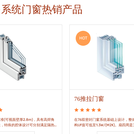
多系统门窗热销产品
HOT
76推拉门窗
准(可视面壁厚2.8m)，具有高焊角
在76双密封门窗系统基础上设计，整体
性，特殊的腔体设计可分别满足隔热
构Uf值可低至1.3W/(M2K)。扇四周
。
构，采用高品质EPDM胶条，实现气