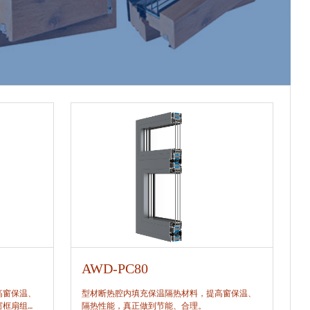
AWD-PC80
A
高窗保温、
型材断热腔内填充保温隔热材料，提高窗保温、
型
窗框扇组
隔热性能，真正做到节能、合理。
隔