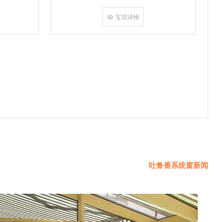
挤角设备相
份胶使角码
宝贝详情
使
吐鲁番系统窗新闻