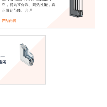
料，提高窗保温、隔热性能，真
正做到节能、合理
产品内容
冲击
足隔