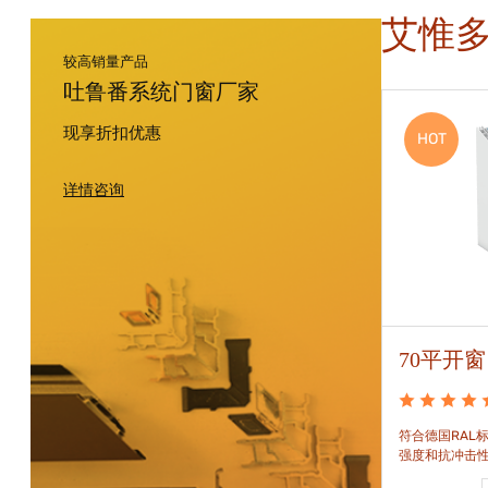
艾惟
较高销量产品
吐鲁番系统门窗厂家
现享折扣优惠
HOT
HOT
详情咨询
88平开窗
70平开窗
88平开窗是门窗技术新时代的门窗系统。可实现较
符合德国RAL标
大的阳光进入并获得更多的太阳能，良好的操作及
强度和抗冲击
可靠的功能。保养方便，牢固耐用。
和刚性的要求