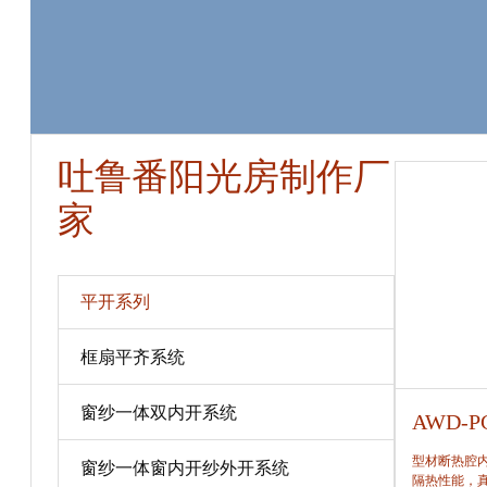
吐鲁番阳光房制作厂
家
平开系列
框扇平齐系统
窗纱一体双内开系统
AWD-PC80
AWD-P
型材断热腔内填充保温隔热材料，提高窗保温、
型材断热腔
窗纱一体窗内开纱外开系统
隔热性能，真正做到节能、合理。
隔热性能，