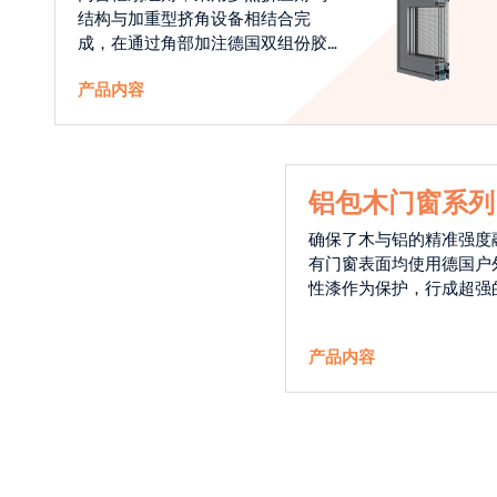
结构与加重型挤角设备相结合完
成，在通过角部加注德国双组份胶
使角码和型材融合一体，提升角部
产品内容
强度，促使窗使用寿命提升5-10
倍。避免窗扇掉角现象发生，杜绝
风雨的侵入，将室内温度保存，节
省30%的能源
铝包木门窗系列
确保了木与铝的精准强度
有门窗表面均使用德国户
性漆作为保护，行成超强
能力，高品质的铝包木窗
能门窗的科技体现.
产品内容