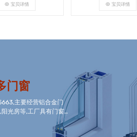
宝贝详情
宝贝详情
多门窗
5663,主要经营铝合金门
,阳光房等,工厂具有门窗
内门窗组装生产线,及中空