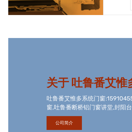
宝贝详情
关于
吐鲁番艾惟
吐鲁番艾惟多系统门窗:1591045
窗,吐鲁番断桥铝门窗讲堂,封阳台
工程资质,玻璃幕墙工程资质,国
公司简介
玻璃生产线。