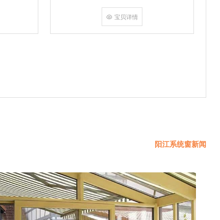
挤角设备相
份胶使角码
宝贝详情
使
阳江系统窗新闻