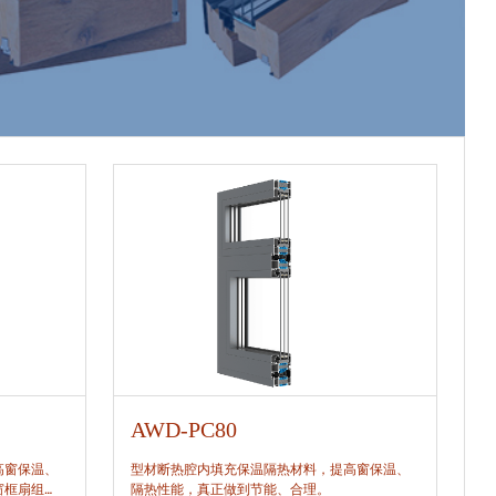
AWD-PC80
A
高窗保温、
型材断热腔内填充保温隔热材料，提高窗保温、
型
窗框扇组
隔热性能，真正做到节能、合理。
隔