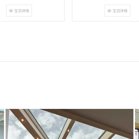
角，采用多点挤压角码结构与加重型
结合完成，在通过角部加注德国双组
宝贝详情
宝贝详情
和型材融合一体，提升角部强度，促