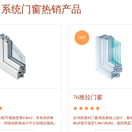
多系统门窗热销产品
HOT
76推拉门窗
准(可视面壁厚2.8m)，具有高焊角
在76双密封门窗系统基础上设计，整体
性，特殊的腔体设计可分别满足隔热
构Uf值可低至1.3W/(M2K)。扇四周
。
构，采用高品质EPDM胶条，实现气