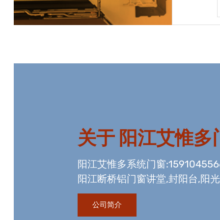
宝贝详情
关于
阳江艾惟多
阳江艾惟多系统门窗:15910455
阳江断桥铝门窗讲堂,封阳台,阳
资质,玻璃幕墙工程资质,国内门
公司简介
生产线。