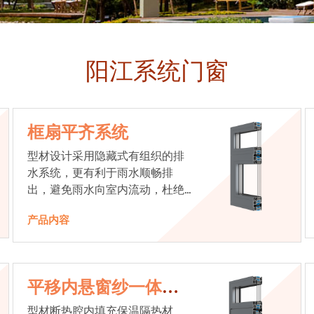
阳江系统门窗
框扇平齐系统
型材设计采用隐藏式有组织的排
水系统，更有利于雨水顺畅排
出，避免雨水向室内流动，杜绝
漏水现象发生
产品内容
平移内悬窗纱一体系
统
型材断热腔内填充保温隔热材