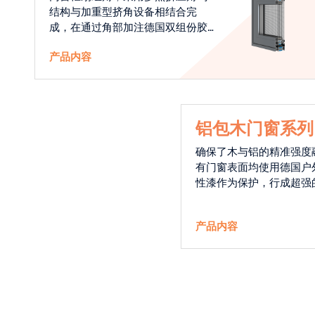
结构与加重型挤角设备相结合完
成，在通过角部加注德国双组份胶
使角码和型材融合一体，提升角部
产品内容
强度，促使窗使用寿命提升5-10
倍。避免窗扇掉角现象发生，杜绝
风雨的侵入，将室内温度保存，节
省30%的能源
铝包木门窗系列
确保了木与铝的精准强度
有门窗表面均使用德国户
性漆作为保护，行成超强
能力，高品质的铝包木窗
能门窗的科技体现.
产品内容