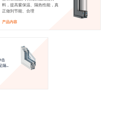
料，提高窗保温、隔热性能，真
正做到节能、合理
产品内容
冲击
足隔