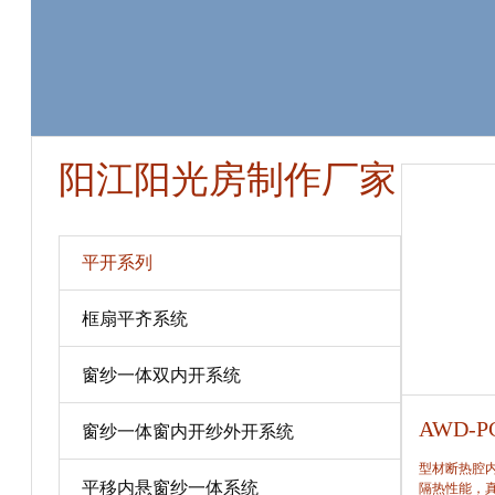
阳江阳光房制作厂家
平开系列
框扇平齐系统
窗纱一体双内开系统
AWD-PC80
AWD-P
窗纱一体窗内开纱外开系统
型材断热腔内填充保温隔热材料，提高窗保温、
型材断热腔
平移内悬窗纱一体系统
隔热性能，真正做到节能、合理。
隔热性能，