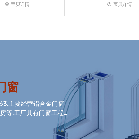
宝贝详情
宝贝详情
门窗
663,主要经营铝合金门窗,
光房等,工厂具有门窗工程
窗组装生产线,及中空玻璃