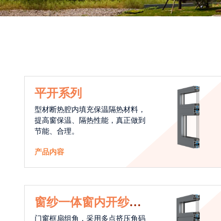
平开系列
型材断热腔内填充保温隔热材料，
提高窗保温、隔热性能，真正做到
节能、合理。
产品内容
窗纱一体窗内开纱外
开系统
门窗框扇组角，采用多点挤压角码