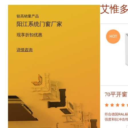
艾惟
较高销量产品
阳江系统门窗厂家
现享折扣优惠
HOT
HOT
详情咨询
88平开窗
70平开窗
88平开窗是门窗技术新时代的门窗系统。可实现较
符合德国RAL标
大的阳光进入并获得更多的太阳能，良好的操作及
强度和抗冲击
可靠的功能。保养方便，牢固耐用。
和刚性的要求