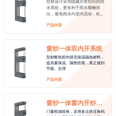
型材设计采用隐藏式有组织的排
水系统，更有利于雨水顺畅排
出，避免雨水向室内流动，杜绝
漏水现象发生
产品内容
窗纱一体双内开系统
型材断热腔内填充保温隔热材料，
提高窗保温、隔热性能，真正做到
节能、合理
产品内容
窗纱一体窗内开纱外
开系统
门窗框扇组角，采用多点挤压角码