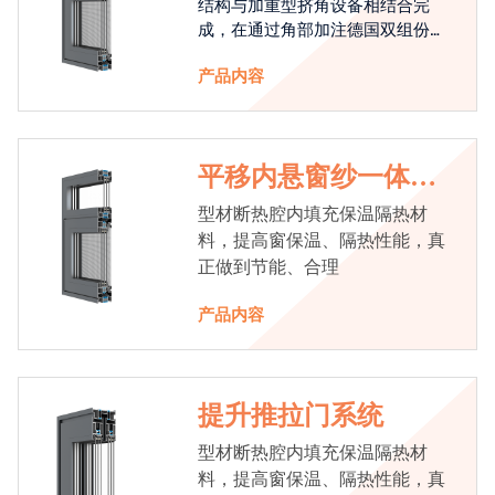
结构与加重型挤角设备相结合完
成，在通过角部加注德国双组份胶
使角码和型材融合一体，提升角部
产品内容
强度，促使窗使用寿命提升5-10
倍。避免窗扇掉角现象发生，杜绝
风雨的侵入，将室内温度保存，节
省30%的能源
平移内悬窗纱一体系
统
型材断热腔内填充保温隔热材
料，提高窗保温、隔热性能，真
正做到节能、合理
产品内容
提升推拉门系统
型材断热腔内填充保温隔热材
料，提高窗保温、隔热性能，真