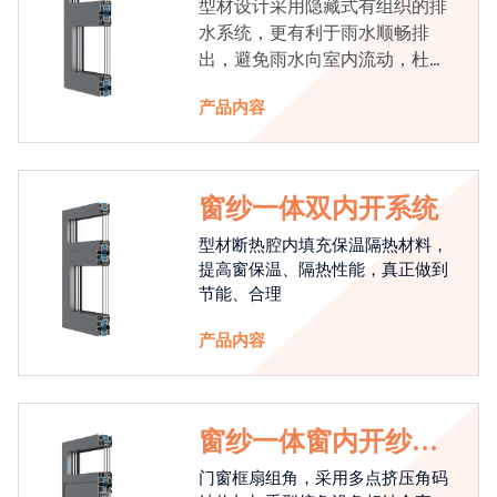
型材设计采用隐藏式有组织的排
水系统，更有利于雨水顺畅排
出，避免雨水向室内流动，杜绝
漏水现象发生
产品内容
窗纱一体双内开系统
型材断热腔内填充保温隔热材料，
提高窗保温、隔热性能，真正做到
节能、合理
产品内容
窗纱一体窗内开纱外
开系统
门窗框扇组角，采用多点挤压角码