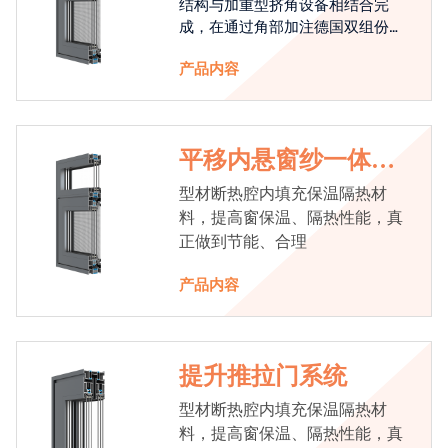
结构与加重型挤角设备相结合完
成，在通过角部加注德国双组份胶
使角码和型材融合一体，提升角部
产品内容
强度，促使窗使用寿命提升5-10
倍。避免窗扇掉角现象发生，杜绝
风雨的侵入，将室内温度保存，节
省30%的能源
平移内悬窗纱一体系
统
型材断热腔内填充保温隔热材
料，提高窗保温、隔热性能，真
正做到节能、合理
产品内容
提升推拉门系统
型材断热腔内填充保温隔热材
料，提高窗保温、隔热性能，真