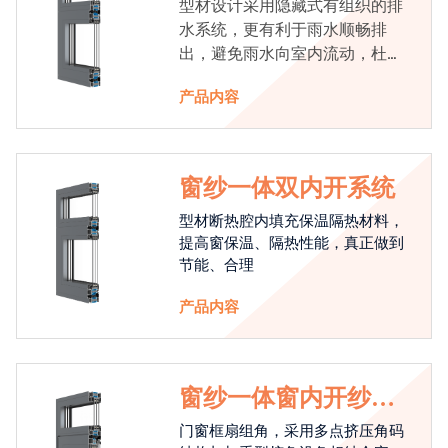
型材设计采用隐藏式有组织的排
水系统，更有利于雨水顺畅排
出，避免雨水向室内流动，杜绝
漏水现象发生
产品内容
窗纱一体双内开系统
型材断热腔内填充保温隔热材料，
提高窗保温、隔热性能，真正做到
节能、合理
产品内容
窗纱一体窗内开纱外
开系统
门窗框扇组角，采用多点挤压角码