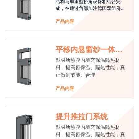
结构与加重型挤角设备相结合完
成，在通过角部加注德国双组份胶
使角码和型材融合一体，提升角部
产品内容
强度，促使窗使用寿命提升5-10
倍。避免窗扇掉角现象发生，杜绝
风雨的侵入，将室内温度保存，节
省30%的能源
平移内悬窗纱一体系
统
型材断热腔内填充保温隔热材
料，提高窗保温、隔热性能，真
正做到节能、合理
产品内容
提升推拉门系统
型材断热腔内填充保温隔热材
料，提高窗保温、隔热性能，真