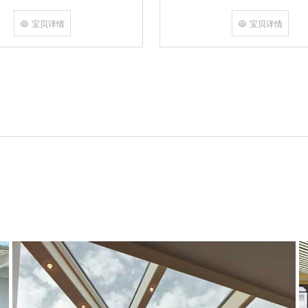
角，采用多点挤压角码结构与加重型
结合完成，在通过角部加注德国双组
宝贝详情
宝贝详情
和型材融合一体，提升角部强度，促