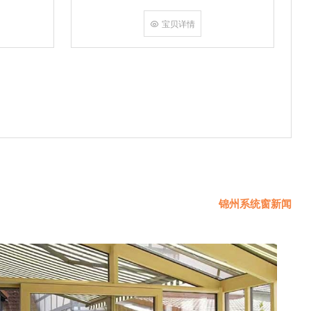
挤角设备相
份胶使角码
宝贝详情
使
锦州系统窗新闻