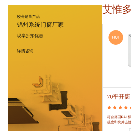
艾惟
较高销量产品
锦州系统门窗厂家
现享折扣优惠
HOT
HOT
详情咨询
88平开窗
70平开窗
88平开窗是门窗技术新时代的门窗系统。可实现较
符合德国RAL标
大的阳光进入并获得更多的太阳能，良好的操作及
强度和抗冲击
可靠的功能。保养方便，牢固耐用。
和刚性的要求