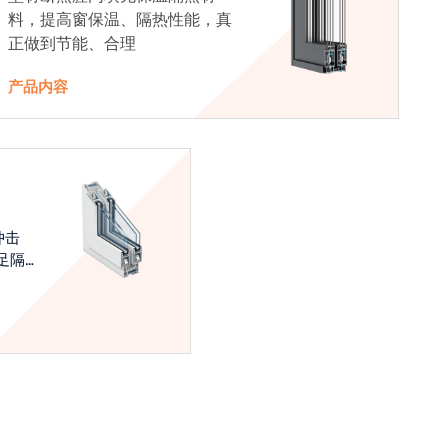
料，提高窗保温、隔热性能，真
正做到节能、合理
产品内容
冲击
足隔