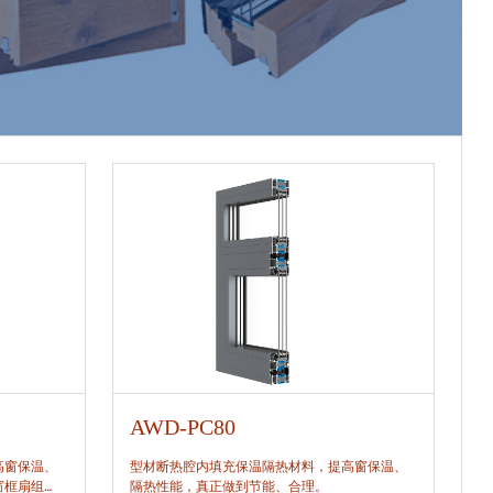
AWD-PC80
A
高窗保温、
型材断热腔内填充保温隔热材料，提高窗保温、
型
窗框扇组
隔热性能，真正做到节能、合理。
隔