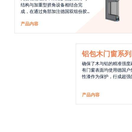
结构与加重型挤角设备相结合完
成，在通过角部加注德国双组份胶
使角码和型材融合一体，提升角部
产品内容
强度，促使窗使用寿命提升5-10
倍。避免窗扇掉角现象发生，杜绝
风雨的侵入，将室内温度保存，节
省30%的能源
铝包木门窗系列
确保了木与铝的精准强度
有门窗表面均使用德国户
性漆作为保护，行成超强
能力，高品质的铝包木窗
能门窗的科技体现.
产品内容