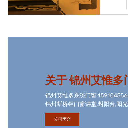
宝贝详情
关于
锦州艾惟多
锦州艾惟多系统门窗:15910455
锦州断桥铝门窗讲堂,封阳台,阳
资质,玻璃幕墙工程资质,国内门
公司简介
生产线。