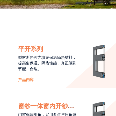
平开系列
型材断热腔内填充保温隔热材料，
提高窗保温、隔热性能，真正做到
节能、合理。
产品内容
窗纱一体窗内开纱外
开系统
门窗框扇组角，采用多点挤压角码