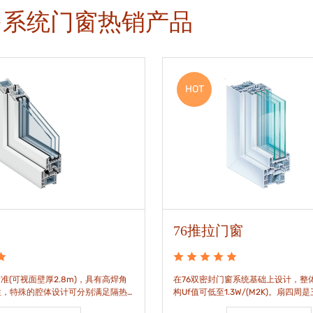
多系统门窗热销产品
HOT
76推拉门窗
准(可视面壁厚2.8m)，具有高焊角
在76双密封门窗系统基础上设计，整体
性，特殊的腔体设计可分别满足隔热
构Uf值可低至1.3W/(M2K)。扇四周
。
构，采用高品质EPDM胶条，实现气