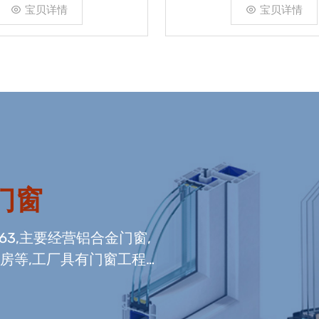
宝贝详情
宝贝详情
门窗
663,主要经营铝合金门窗,
光房等,工厂具有门窗工程
窗组装生产线,及中空玻璃