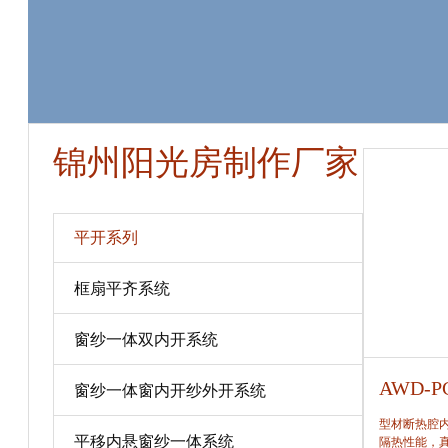
锦州阳光房制作厂家
平开系列
框扇平齐系统
窗纱一体双内开系统
AWD-PC80
AWD-P
窗纱一体窗内开纱外开系统
型材断热腔内填充保温隔热材料，提高窗保温、
型材断热腔
平移内悬窗纱一体系统
隔热性能，真正做到节能、合理。
隔热性能，