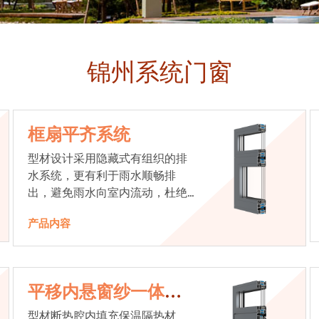
锦州系统门窗
框扇平齐系统
型材设计采用隐藏式有组织的排
水系统，更有利于雨水顺畅排
出，避免雨水向室内流动，杜绝
漏水现象发生
产品内容
平移内悬窗纱一体系
统
型材断热腔内填充保温隔热材