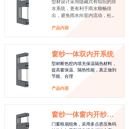
型材设计采用隐藏式有组织的排
水系统，更有利于雨水顺畅排
出，避免雨水向室内流动，杜绝
漏水现象发生
产品内容
窗纱一体双内开系统
型材断热腔内填充保温隔热材料，
提高窗保温、隔热性能，真正做到
节能、合理
产品内容
窗纱一体窗内开纱外
开系统
门窗框扇组角，采用多点挤压角码