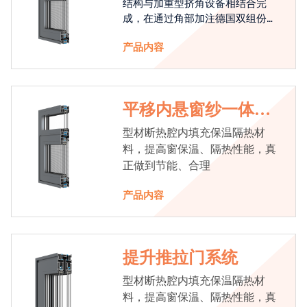
结构与加重型挤角设备相结合完
成，在通过角部加注德国双组份胶
使角码和型材融合一体，提升角部
产品内容
强度，促使窗使用寿命提升5-10
倍。避免窗扇掉角现象发生，杜绝
风雨的侵入，将室内温度保存，节
省30%的能源
平移内悬窗纱一体系
统
型材断热腔内填充保温隔热材
料，提高窗保温、隔热性能，真
正做到节能、合理
产品内容
提升推拉门系统
型材断热腔内填充保温隔热材
料，提高窗保温、隔热性能，真