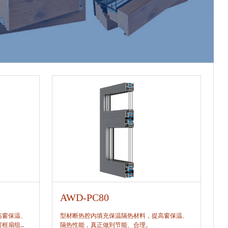
AWD-PC80
A
高窗保温、
型材断热腔内填充保温隔热材料，提高窗保温、
型
窗框扇组
隔热性能，真正做到节能、合理。
隔