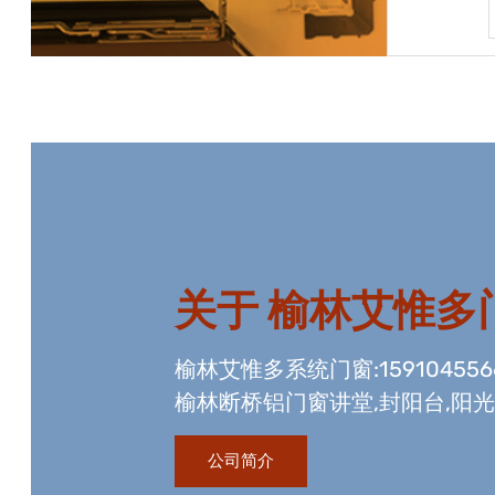
宝贝详情
关于
榆林艾惟多
榆林艾惟多系统门窗:15910455
榆林断桥铝门窗讲堂,封阳台,阳
资质,玻璃幕墙工程资质,国内门
公司简介
生产线。