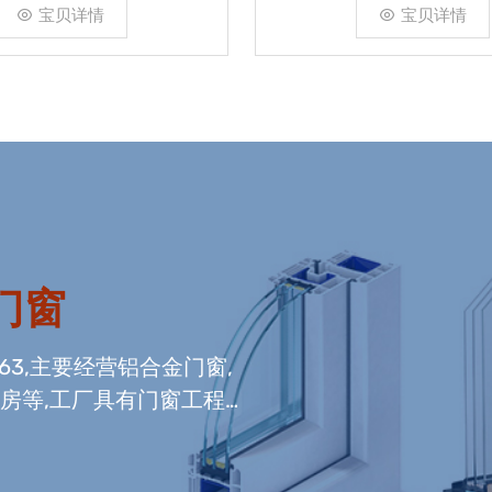
宝贝详情
宝贝详情
门窗
663,主要经营铝合金门窗,
光房等,工厂具有门窗工程
窗组装生产线,及中空玻璃