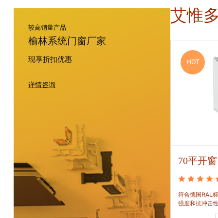
艾惟
较高销量产品
榆林系统门窗厂家
现享折扣优惠
HOT
HOT
详情咨询
88平开窗
70平开窗
88平开窗是门窗技术新时代的门窗系统。可实现较
符合德国RAL标
大的阳光进入并获得更多的太阳能，良好的操作及
强度和抗冲击
可靠的功能。保养方便，牢固耐用。
和刚性的要求