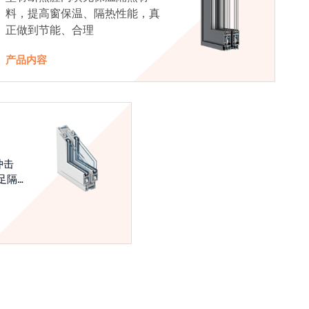
料，提高窗保温、隔热性能，真
正做到节能、合理
产品内容
冲击
足隔