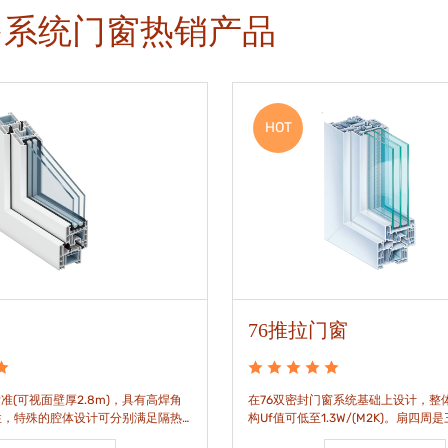
多系统门窗热销产品
HOT
76推拉门窗
准(可视面壁厚2.8m)，具有高焊角
在76双密封门窗系统基础上设计，整体
性，特殊的腔体设计可分别满足隔热
构Uf值可低至1.3W/(M2K)。扇四周
。
构，采用高品质EPDM胶条，实现气