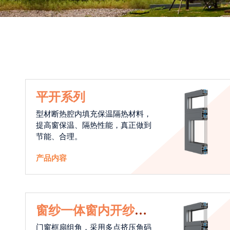
平开系列
型材断热腔内填充保温隔热材料，
提高窗保温、隔热性能，真正做到
节能、合理。
产品内容
窗纱一体窗内开纱外
开系统
门窗框扇组角，采用多点挤压角码