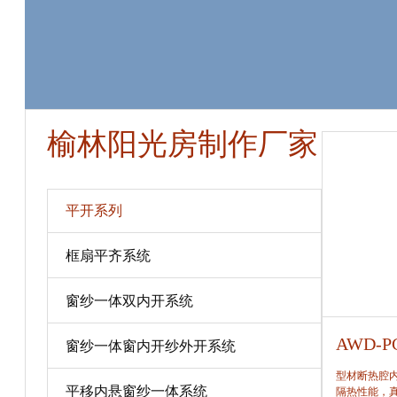
榆林阳光房制作厂家
平开系列
框扇平齐系统
窗纱一体双内开系统
AWD-PC80
AWD-P
窗纱一体窗内开纱外开系统
型材断热腔内填充保温隔热材料，提高窗保温、
型材断热腔
平移内悬窗纱一体系统
隔热性能，真正做到节能、合理。
隔热性能，