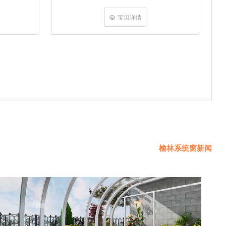
挤角设备相
份胶使角码
宝贝详情
使
榆林系统窗新闻