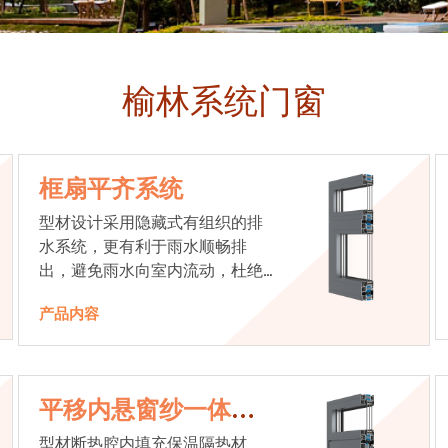
榆林系统门窗
框扇平齐系统
型材设计采用隐藏式有组织的排
水系统，更有利于雨水顺畅排
出，避免雨水向室内流动，杜绝
漏水现象发生
产品内容
平移内悬窗纱一体系
统
型材断热腔内填充保温隔热材