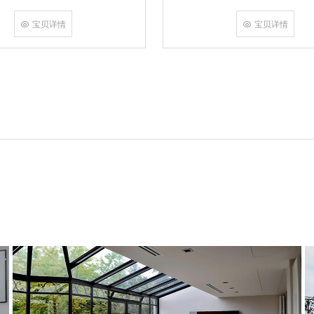
角，采用多点挤压角码结构与加重型
结合完成，在通过角部加注德国双组
宝贝详情
宝贝详情
和型材融合一体，提升角部强度，促