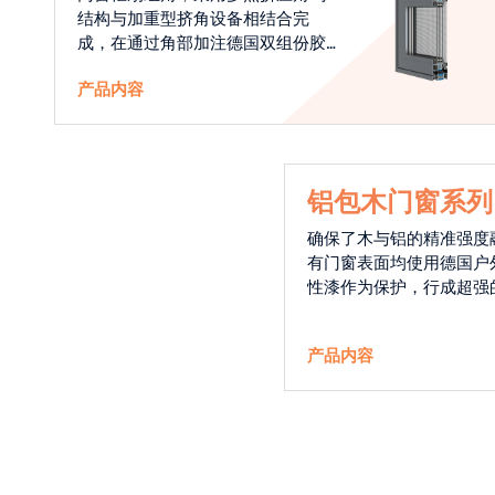
结构与加重型挤角设备相结合完
成，在通过角部加注德国双组份胶
使角码和型材融合一体，提升角部
产品内容
强度，促使窗使用寿命提升5-10
倍。避免窗扇掉角现象发生，杜绝
风雨的侵入，将室内温度保存，节
省30%的能源
铝包木门窗系列
确保了木与铝的精准强度
有门窗表面均使用德国户
性漆作为保护，行成超强
能力，高品质的铝包木窗
能门窗的科技体现.
产品内容