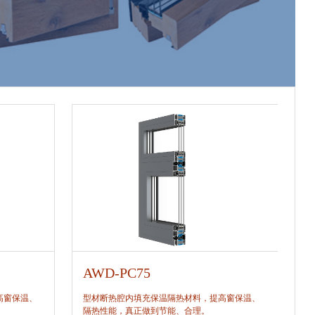
AWD-PC75
高窗保温、
型材断热腔内填充保温隔热材料，提高窗保温、
型
隔热性能，真正做到节能、合理。
隔