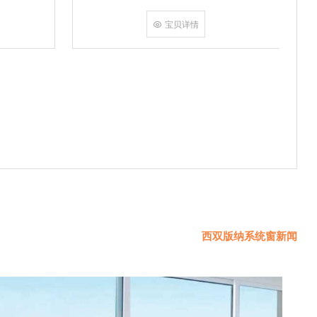
角
结
宝贝详情
和
西双版纳系统窗新闻