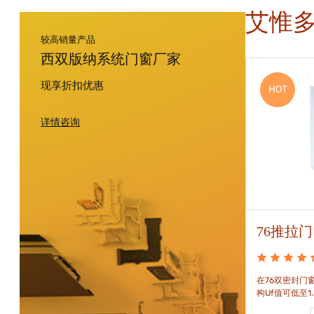
艾惟
较高销量产品
西双版纳系统门窗厂家
现享折扣优惠
HOT
HOT
详情咨询
70平开窗
76推拉
符合德国RAL标准(可视面壁厚2.8m)，具有高焊角
在76双密封门
强度和抗冲击性，特殊的腔体设计可分别满足隔热
构Uf值可低至1
和刚性的要求。
构，采用高品质