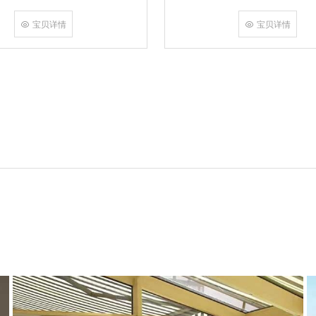
点挤压角码结构与加重型挤角设备相
在通过角部加注德国双组份胶使角码
宝贝详情
宝贝详情
一体，提升角部强度，促使