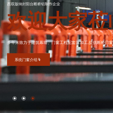
西双版纳封阳台断桥铝制作企业
欢迎大家莅
多年来致力于建筑幕墙、门窗工程配套深加工,提供断桥门窗及
系统门窗介绍