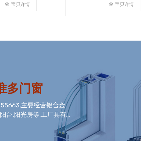
宝贝详情
宝贝详情
惟多门窗
55663,主要经营铝合金
阳台,阳光房等,工厂具有
,国内门窗组装生产线,及