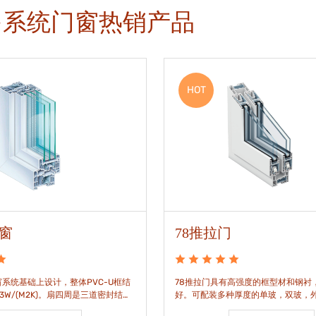
多系统门窗热销产品
HOT
门窗
78推拉门
窗系统基础上设计，整体PVC-U框结
78推拉门具有高强度的框型材和钢衬
.3W/(M2K)。扇四周是三道密封结
好。可配装多种厚度的单玻，双玻，
EPDM胶条，实现气密水密性能。
洁通透。