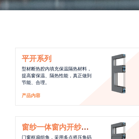
平开系列
型材断热腔内填充保温隔热材料，
提高窗保温、隔热性能，真正做到
节能、合理。
产品内容
窗纱一体窗内开纱外
开系统
门窗框扇组角，采用多点挤压角码