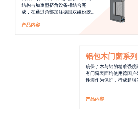
结构与加重型挤角设备相结合完
成，在通过角部加注德国双组份胶
使角码和型材融合一体，提升角部
产品内容
强度，促使窗使用寿命提升5-10
倍。避免窗扇掉角现象发生，杜绝
风雨的侵入，将室内温度保存，节
省30%的能源
铝包木门窗系列
确保了木与铝的精准强度
有门窗表面均使用德国户
性漆作为保护，行成超强
能力，高品质的铝包木窗
能门窗的科技体现.
产品内容