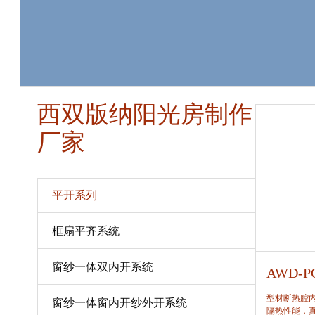
西双版纳阳光房制作
厂家
平开系列
框扇平齐系统
窗纱一体双内开系统
AWD-PC75
AWD-
型材断热腔内填充保温隔热材料，提高窗保温、
型材断热腔
窗纱一体窗内开纱外开系统
隔热性能，真正做到节能、合理。
隔热性能，