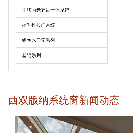
角，采用多
结合完成，
平移内悬窗纱一体系统
宝贝详情
和型材融合
提升推拉门系统
铝包木门窗系列
塑钢系列
西双版纳系统窗新闻动态