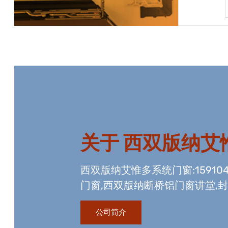
宝贝详情
关于
西双版纳艾
西双版纳艾惟多系统门窗:159104
门窗,西双版纳断桥铝门窗讲堂,封
门窗工程资质,玻璃幕墙工程资质
公司简介
中空玻璃生产线。