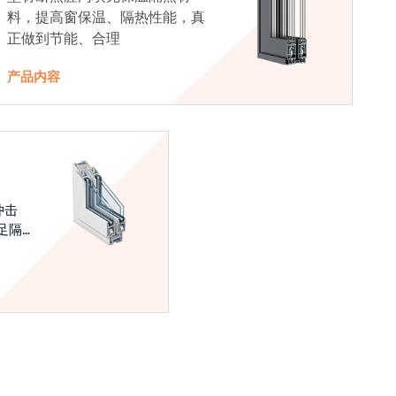
料，提高窗保温、隔热性能，真
正做到节能、合理
产品内容
冲击
足隔