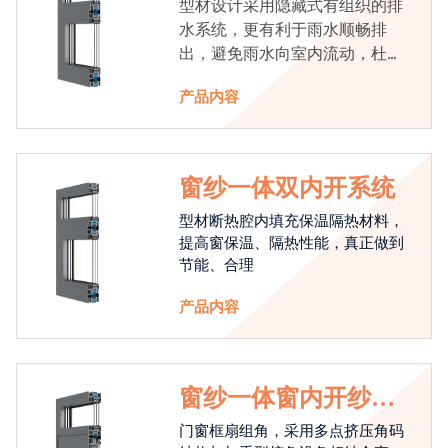
型材设计采用隐藏式有组织的排
水系统，更有利于雨水顺畅排
出，避免雨水向室内流动，杜绝
漏水现象发生
产品内容
窗纱一体双内开系统
型材断热腔内填充保温隔热材料，
提高窗保温、隔热性能，真正做到
节能、合理
产品内容
窗纱一体窗内开纱外
开系统
门窗框扇组角，采用多点挤压角码