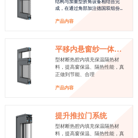
结构与加重型挤角设备相结合完
成，在通过角部加注德国双组份胶
使角码和型材融合一体，提升角部
产品内容
强度，促使窗使用寿命提升5-10
倍。避免窗扇掉角现象发生，杜绝
风雨的侵入，将室内温度保存，节
省30%的能源
平移内悬窗纱一体系
统
型材断热腔内填充保温隔热材
料，提高窗保温、隔热性能，真
正做到节能、合理
产品内容
提升推拉门系统
型材断热腔内填充保温隔热材
料，提高窗保温、隔热性能，真