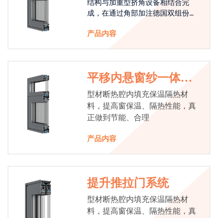
结构与加重型挤角设备相结合完
成，在通过角部加注德国双组份胶
使角码和型材融合一体，提升角部
产品内容
强度，促使窗使用寿命提升5-10
倍。避免窗扇掉角现象发生，杜绝
风雨的侵入，将室内温度保存，节
省30%的能源
平移内悬窗纱一体系
统
型材断热腔内填充保温隔热材
料，提高窗保温、隔热性能，真
正做到节能、合理
产品内容
提升推拉门系统
型材断热腔内填充保温隔热材
料，提高窗保温、隔热性能，真