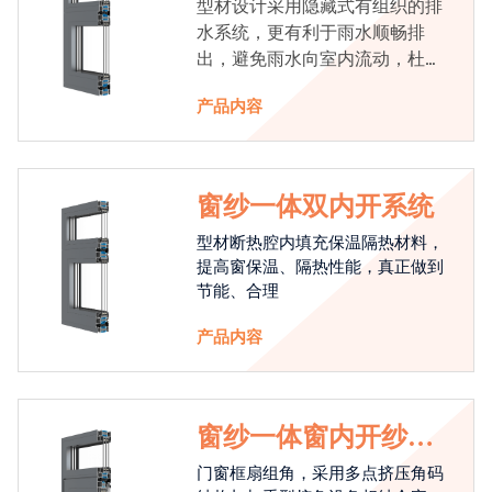
型材设计采用隐藏式有组织的排
水系统，更有利于雨水顺畅排
出，避免雨水向室内流动，杜绝
漏水现象发生
产品内容
窗纱一体双内开系统
型材断热腔内填充保温隔热材料，
提高窗保温、隔热性能，真正做到
节能、合理
产品内容
窗纱一体窗内开纱外
开系统
门窗框扇组角，采用多点挤压角码