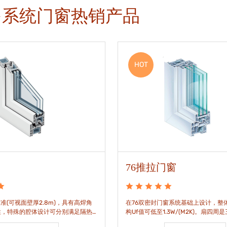
多系统门窗热销产品
HOT
76推拉门窗
准(可视面壁厚2.8m)，具有高焊角
在76双密封门窗系统基础上设计，整体
性，特殊的腔体设计可分别满足隔热
构Uf值可低至1.3W/(M2K)。扇四周
。
构，采用高品质EPDM胶条，实现气