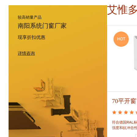
艾惟
较高销量产品
南阳系统门窗厂家
现享折扣优惠
HOT
HOT
详情咨询
88平开窗
70平开窗
88平开窗是门窗技术新时代的门窗系统。可实现较
符合德国RAL标
大的阳光进入并获得更多的太阳能，良好的操作及
强度和抗冲击
可靠的功能。保养方便，牢固耐用。
和刚性的要求