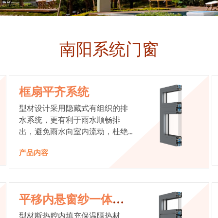
南阳系统门窗
框扇平齐系统
型材设计采用隐藏式有组织的排
水系统，更有利于雨水顺畅排
出，避免雨水向室内流动，杜绝
漏水现象发生
产品内容
平移内悬窗纱一体系
统
型材断热腔内填充保温隔热材