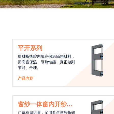
平开系列
型材断热腔内填充保温隔热材料，
提高窗保温、隔热性能，真正做到
节能、合理。
产品内容
窗纱一体窗内开纱外
开系统
门窗框扇组角，采用多点挤压角码