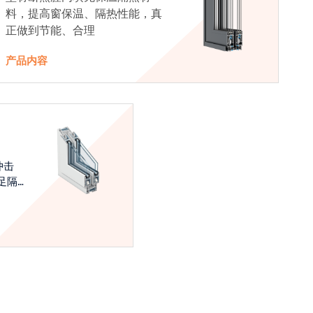
料，提高窗保温、隔热性能，真
正做到节能、合理
产品内容
冲击
足隔