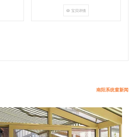
挤角设备相
份胶使角码
宝贝详情
使
南阳系统窗新闻