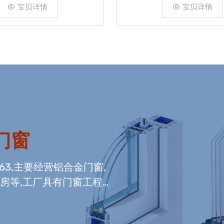
宝贝详情
宝贝详情
门窗
663,主要经营铝合金门窗,
光房等,工厂具有门窗工程
窗组装生产线,及中空玻璃