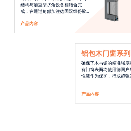
结构与加重型挤角设备相结合完
成，在通过角部加注德国双组份胶
使角码和型材融合一体，提升角部
产品内容
强度，促使窗使用寿命提升5-10
倍。避免窗扇掉角现象发生，杜绝
风雨的侵入，将室内温度保存，节
省30%的能源
铝包木门窗系列
确保了木与铝的精准强度
有门窗表面均使用德国户
性漆作为保护，行成超强
能力，高品质的铝包木窗
能门窗的科技体现.
产品内容