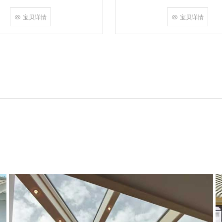
角，采用多点挤压角码结构与加重型
结合完成，在通过角部加注德国双组
宝贝详情
宝贝详情
和型材融合一体，提升角部强度，促