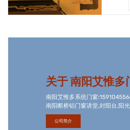
宝贝详情
关于
南阳艾惟多
南阳艾惟多系统门窗:15910455
南阳断桥铝门窗讲堂,封阳台,阳
资质,玻璃幕墙工程资质,国内门
公司简介
生产线。