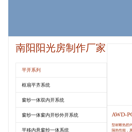
南阳阳光房制作厂家
平开系列
框扇平齐系统
窗纱一体双内开系统
AWD-PC80
AWD-P
窗纱一体窗内开纱外开系统
型材断热腔内填充保温隔热材料，提高窗保温、
型材断热腔
平移内悬窗纱一体系统
隔热性能，真正做到节能、合理。
隔热性能，