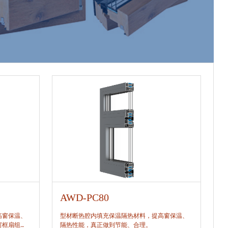
AWD-PC80
A
高窗保温、
型材断热腔内填充保温隔热材料，提高窗保温、
型
窗框扇组
隔热性能，真正做到节能、合理。
隔