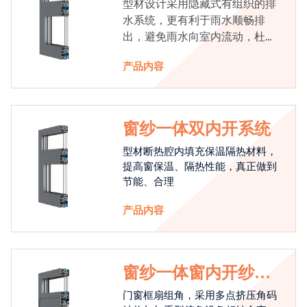
型材设计采用隐藏式有组织的排
水系统，更有利于雨水顺畅排
出，避免雨水向室内流动，杜绝
漏水现象发生
产品内容
窗纱一体双内开系统
型材断热腔内填充保温隔热材料，
提高窗保温、隔热性能，真正做到
节能、合理
产品内容
窗纱一体窗内开纱外
开系统
门窗框扇组角，采用多点挤压角码