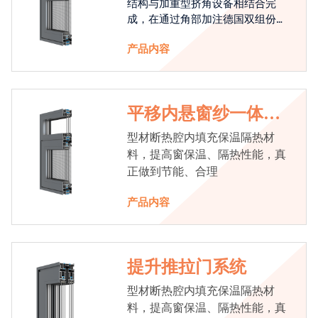
结构与加重型挤角设备相结合完
成，在通过角部加注德国双组份胶
使角码和型材融合一体，提升角部
产品内容
强度，促使窗使用寿命提升5-10
倍。避免窗扇掉角现象发生，杜绝
风雨的侵入，将室内温度保存，节
省30%的能源
平移内悬窗纱一体系
统
型材断热腔内填充保温隔热材
料，提高窗保温、隔热性能，真
正做到节能、合理
产品内容
提升推拉门系统
型材断热腔内填充保温隔热材
料，提高窗保温、隔热性能，真