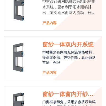
型材设计采用隐藏式有组织的排
水系统，更有利于雨水顺畅排
出，避免雨水向室内流动，杜绝
漏水现象发生
产品内容
窗纱一体双内开系统
型材断热腔内填充保温隔热材料，
提高窗保温、隔热性能，真正做到
节能、合理
产品内容
窗纱一体窗内开纱外
开系统
门窗框扇组角，采用多点挤压角码