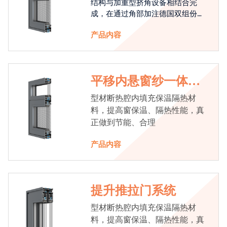
结构与加重型挤角设备相结合完
成，在通过角部加注德国双组份胶
使角码和型材融合一体，提升角部
产品内容
强度，促使窗使用寿命提升5-10
倍。避免窗扇掉角现象发生，杜绝
风雨的侵入，将室内温度保存，节
省30%的能源
平移内悬窗纱一体系
统
型材断热腔内填充保温隔热材
料，提高窗保温、隔热性能，真
正做到节能、合理
产品内容
提升推拉门系统
型材断热腔内填充保温隔热材
料，提高窗保温、隔热性能，真