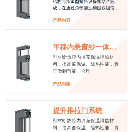
结构与加重型挤角设备相结合完
成，在通过角部加注德国双组份胶
使角码和型材融合一体，提升角部
产品内容
强度，促使窗使用寿命提升5-10
倍。避免窗扇掉角现象发生，杜绝
风雨的侵入，将室内温度保存，节
省30%的能源
平移内悬窗纱一体系
统
型材断热腔内填充保温隔热材
料，提高窗保温、隔热性能，真
正做到节能、合理
产品内容
提升推拉门系统
型材断热腔内填充保温隔热材
料，提高窗保温、隔热性能，真