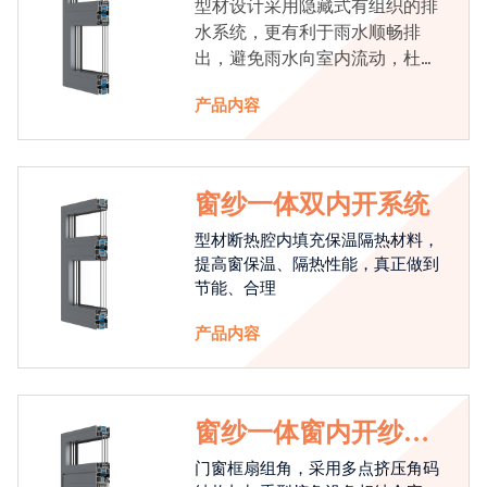
型材设计采用隐藏式有组织的排
水系统，更有利于雨水顺畅排
出，避免雨水向室内流动，杜绝
漏水现象发生
产品内容
窗纱一体双内开系统
型材断热腔内填充保温隔热材料，
提高窗保温、隔热性能，真正做到
节能、合理
产品内容
窗纱一体窗内开纱外
开系统
门窗框扇组角，采用多点挤压角码