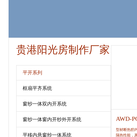
贵港阳光房制作厂家
平开系列
框扇平齐系统
窗纱一体双内开系统
AWD-PC80
AWD-P
窗纱一体窗内开纱外开系统
型材断热腔内填充保温隔热材料，提高窗保温、
型材断热腔
平移内悬窗纱一体系统
隔热性能，真正做到节能、合理。
隔热性能，