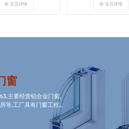
宝贝详情
宝贝详情
门窗
663,主要经营铝合金门窗,
光房等,工厂具有门窗工程
窗组装生产线,及中空玻璃