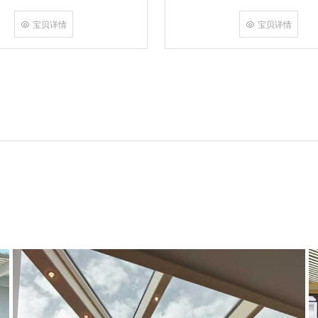
角，采用多点挤压角码结构与加重型
结合完成，在通过角部加注德国双组
宝贝详情
宝贝详情
和型材融合一体，提升角部强度，促