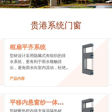
贵港系统门窗
框扇平齐系统
型材设计采用隐藏式有组织的排
水系统，更有利于雨水顺畅排
出，避免雨水向室内流动，杜绝
漏水现象发生
产品内容
平移内悬窗纱一体系
统
型材断热腔内填充保温隔热材