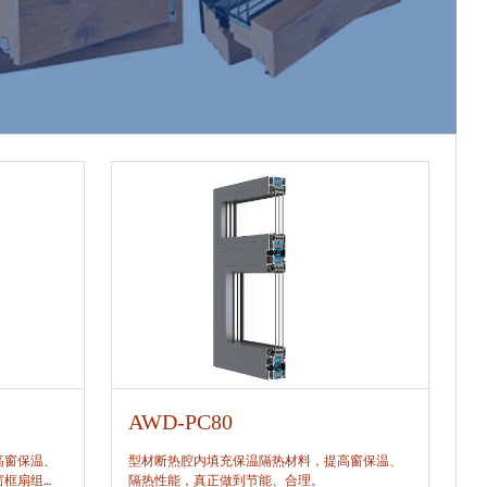
AWD-PC80
A
高窗保温、
型材断热腔内填充保温隔热材料，提高窗保温、
型
窗框扇组
隔热性能，真正做到节能、合理。
隔