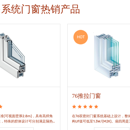
多系统门窗热销产品
HOT
76推拉门窗
准(可视面壁厚2.8m)，具有高焊角
在76双密封门窗系统基础上设计，整体
性，特殊的腔体设计可分别满足隔热
构Uf值可低至1.3W/(M2K)。扇四周
。
构，采用高品质EPDM胶条，实现气