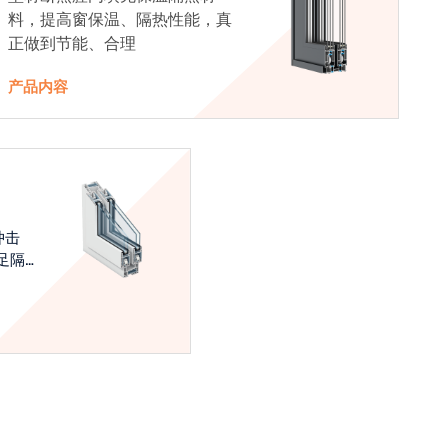
料，提高窗保温、隔热性能，真
正做到节能、合理
产品内容
冲击
足隔