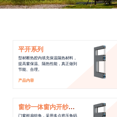
平开系列
型材断热腔内填充保温隔热材料，
提高窗保温、隔热性能，真正做到
节能、合理。
产品内容
窗纱一体窗内开纱外
开系统
门窗框扇组角，采用多点挤压角码