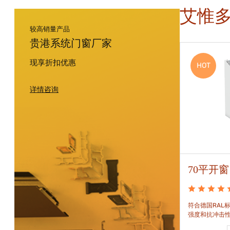
艾惟
较高销量产品
贵港系统门窗厂家
现享折扣优惠
HOT
HOT
详情咨询
88平开窗
70平开窗
88平开窗是门窗技术新时代的门窗系统。可实现较
符合德国RAL标
大的阳光进入并获得更多的太阳能，良好的操作及
强度和抗冲击
可靠的功能。保养方便，牢固耐用。
和刚性的要求