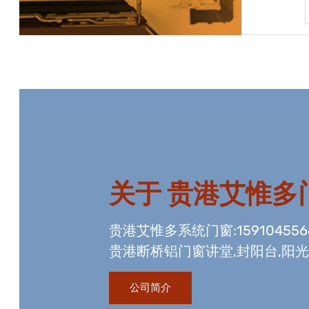
宝贝详情
关于
贵港艾惟多
贵港艾惟多系统门窗:15910455
贵港断桥铝门窗讲堂,封阳台,阳
资质,玻璃幕墙工程资质,国内门
公司简介
生产线。