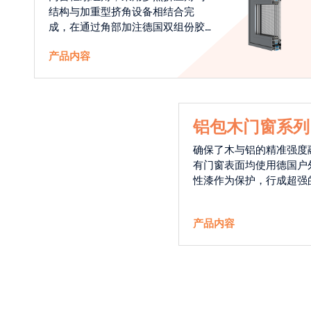
结构与加重型挤角设备相结合完
成，在通过角部加注德国双组份胶
使角码和型材融合一体，提升角部
产品内容
强度，促使窗使用寿命提升5-10
倍。避免窗扇掉角现象发生，杜绝
风雨的侵入，将室内温度保存，节
省30%的能源
铝包木门窗系列
确保了木与铝的精准强度
有门窗表面均使用德国户
性漆作为保护，行成超强
能力，高品质的铝包木窗
能门窗的科技体现.
产品内容