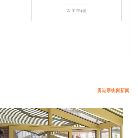
挤角设备相
份胶使角码
宝贝详情
使
贵港系统窗新闻