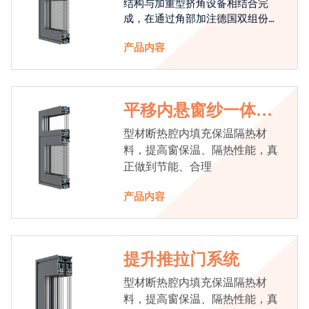
结构与加重型挤角设备相结合完
成，在通过角部加注德国双组份胶
使角码和型材融合一体，提升角部
产品内容
强度，促使窗使用寿命提升5-10
倍。避免窗扇掉角现象发生，杜绝
风雨的侵入，将室内温度保存，节
省30%的能源
平移内悬窗纱一体系
统
型材断热腔内填充保温隔热材
料，提高窗保温、隔热性能，真
正做到节能、合理
产品内容
提升推拉门系统
型材断热腔内填充保温隔热材
料，提高窗保温、隔热性能，真