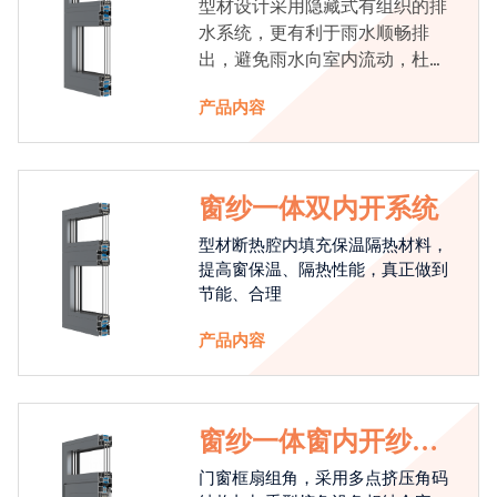
型材设计采用隐藏式有组织的排
水系统，更有利于雨水顺畅排
出，避免雨水向室内流动，杜绝
漏水现象发生
产品内容
窗纱一体双内开系统
型材断热腔内填充保温隔热材料，
提高窗保温、隔热性能，真正做到
节能、合理
产品内容
窗纱一体窗内开纱外
开系统
门窗框扇组角，采用多点挤压角码