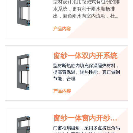
型材设计采用隐藏式有组织的排
水系统，更有利于雨水顺畅排
出，避免雨水向室内流动，杜绝
漏水现象发生
产品内容
窗纱一体双内开系统
型材断热腔内填充保温隔热材料，
提高窗保温、隔热性能，真正做到
节能、合理
产品内容
窗纱一体窗内开纱外
开系统
门窗框扇组角，采用多点挤压角码