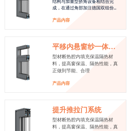
结构与加重型挤角设备相结合完
成，在通过角部加注德国双组份胶
使角码和型材融合一体，提升角部
产品内容
强度，促使窗使用寿命提升5-10
倍。避免窗扇掉角现象发生，杜绝
风雨的侵入，将室内温度保存，节
省30%的能源
平移内悬窗纱一体系
统
型材断热腔内填充保温隔热材
料，提高窗保温、隔热性能，真
正做到节能、合理
产品内容
提升推拉门系统
型材断热腔内填充保温隔热材
料，提高窗保温、隔热性能，真