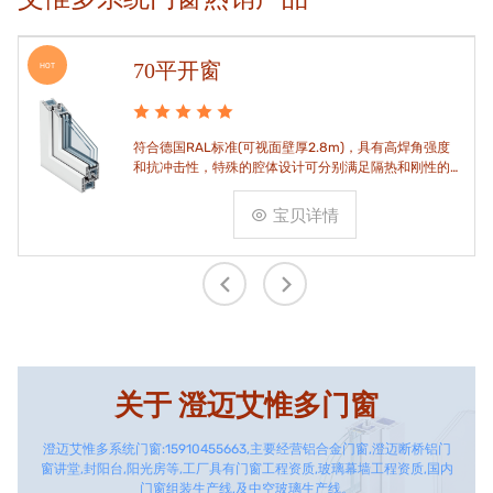
70平开窗
HOT
符合德国RAL标准(可视面壁厚2.8m)，具有高焊角强度
和抗冲击性，特殊的腔体设计可分别满足隔热和刚性的
要求。
宝贝详情
关于
澄迈艾惟多门窗
澄迈艾惟多系统门窗:15910455663,主要经营铝合金门窗,澄迈断桥铝门
窗讲堂,封阳台,阳光房等,工厂具有门窗工程资质,玻璃幕墙工程资质,国内
门窗组装生产线,及中空玻璃生产线。