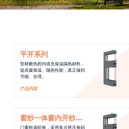
平开系列
型材断热腔内填充保温隔热材料，
提高窗保温、隔热性能，真正做到
节能、合理。
产品内容
窗纱一体窗内开纱外
开系统
门窗框扇组角，采用多点挤压角码