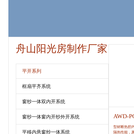
舟山阳光房制作厂家
平开系列
框扇平齐系统
窗纱一体双内开系统
AWD-PC80
AWD-P
窗纱一体窗内开纱外开系统
型材断热腔内填充保温隔热材料，提高窗保温、
型材断热腔
平移内悬窗纱一体系统
隔热性能，真正做到节能、合理。
隔热性能，