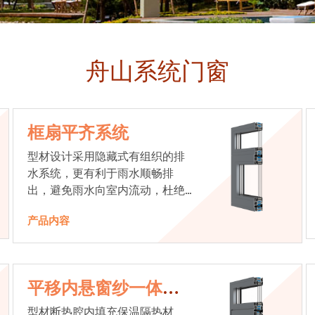
舟山系统门窗
框扇平齐系统
型材设计采用隐藏式有组织的排
水系统，更有利于雨水顺畅排
出，避免雨水向室内流动，杜绝
漏水现象发生
产品内容
平移内悬窗纱一体系
统
型材断热腔内填充保温隔热材