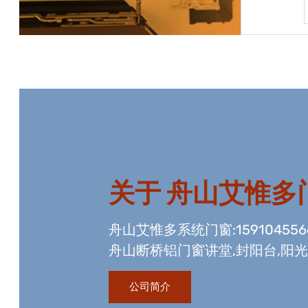
宝贝详情
关于
舟山艾惟多
舟山艾惟多系统门窗:15910455
舟山断桥铝门窗讲堂,封阳台,阳
资质,玻璃幕墙工程资质,国内门
公司简介
生产线。