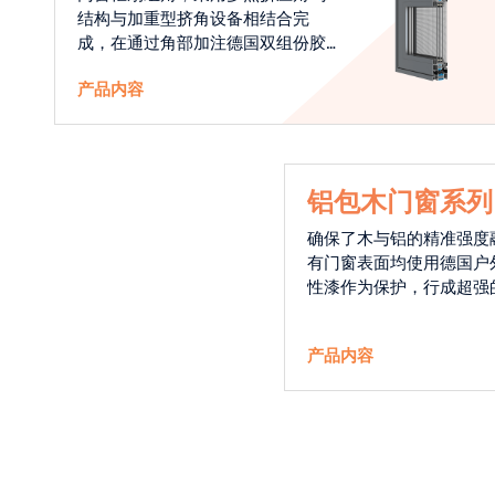
结构与加重型挤角设备相结合完
成，在通过角部加注德国双组份胶
使角码和型材融合一体，提升角部
产品内容
强度，促使窗使用寿命提升5-10
倍。避免窗扇掉角现象发生，杜绝
风雨的侵入，将室内温度保存，节
省30%的能源
铝包木门窗系列
确保了木与铝的精准强度
有门窗表面均使用德国户
性漆作为保护，行成超强
能力，高品质的铝包木窗
能门窗的科技体现.
产品内容