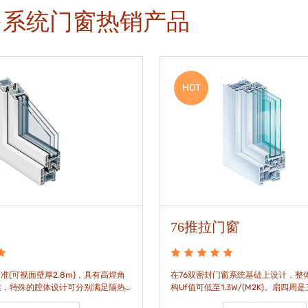
多系统门窗热销产品
HOT
76推拉门窗
准(可视面壁厚2.8m)，具有高焊角
在76双密封门窗系统基础上设计，整体
性，特殊的腔体设计可分别满足隔热
构Uf值可低至1.3W/(M2K)。扇四周
。
构，采用高品质EPDM胶条，实现气