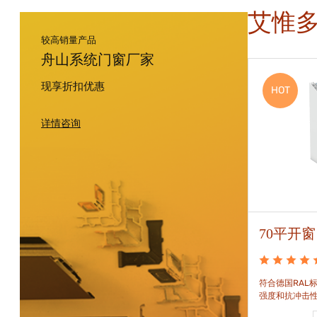
艾惟
较高销量产品
舟山系统门窗厂家
现享折扣优惠
HOT
HOT
详情咨询
88平开窗
70平开窗
88平开窗是门窗技术新时代的门窗系统。可实现较
符合德国RAL标
大的阳光进入并获得更多的太阳能，良好的操作及
强度和抗冲击
可靠的功能。保养方便，牢固耐用。
和刚性的要求