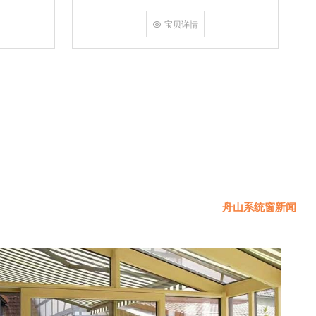
挤角设备相
份胶使角码
宝贝详情
使
舟山系统窗新闻