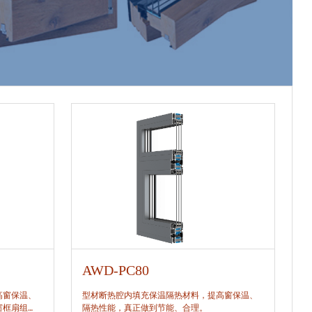
AWD-PC80
A
高窗保温、
型材断热腔内填充保温隔热材料，提高窗保温、
型
窗框扇组
隔热性能，真正做到节能、合理。
隔