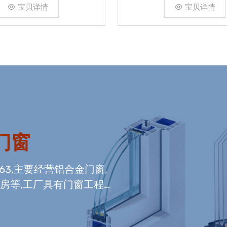
宝贝详情
宝贝详情
门窗
663,主要经营铝合金门窗,
光房等,工厂具有门窗工程
窗组装生产线,及中空玻璃