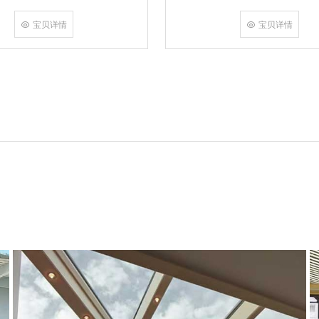
角，采用多点挤压角码结构与加重型
结合完成，在通过角部加注德国双组
宝贝详情
宝贝详情
和型材融合一体，提升角部强度，促