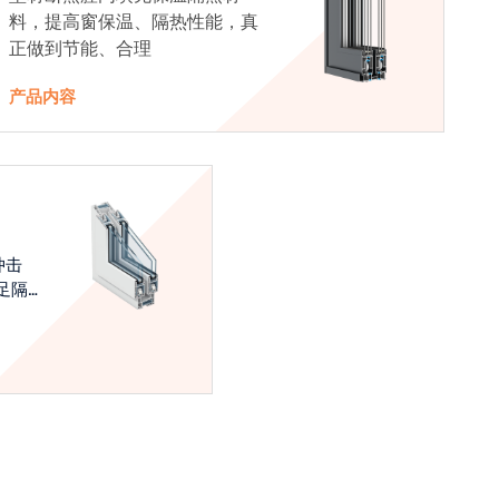
料，提高窗保温、隔热性能，真
正做到节能、合理
产品内容
冲击
足隔