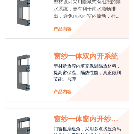
型材设计采用隐藏式有组织的排
水系统，更有利于雨水顺畅排
出，避免雨水向室内流动，杜绝
漏水现象发生
产品内容
窗纱一体双内开系统
型材断热腔内填充保温隔热材料，
提高窗保温、隔热性能，真正做到
节能、合理
产品内容
窗纱一体窗内开纱外
开系统
门窗框扇组角，采用多点挤压角码