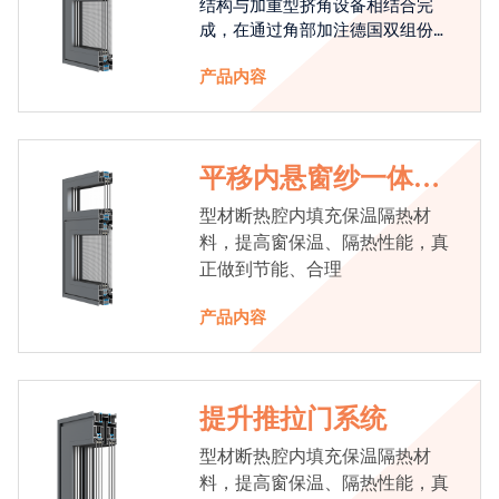
结构与加重型挤角设备相结合完
成，在通过角部加注德国双组份胶
使角码和型材融合一体，提升角部
产品内容
强度，促使窗使用寿命提升5-10
倍。避免窗扇掉角现象发生，杜绝
风雨的侵入，将室内温度保存，节
省30%的能源
平移内悬窗纱一体系
统
型材断热腔内填充保温隔热材
料，提高窗保温、隔热性能，真
正做到节能、合理
产品内容
提升推拉门系统
型材断热腔内填充保温隔热材
料，提高窗保温、隔热性能，真