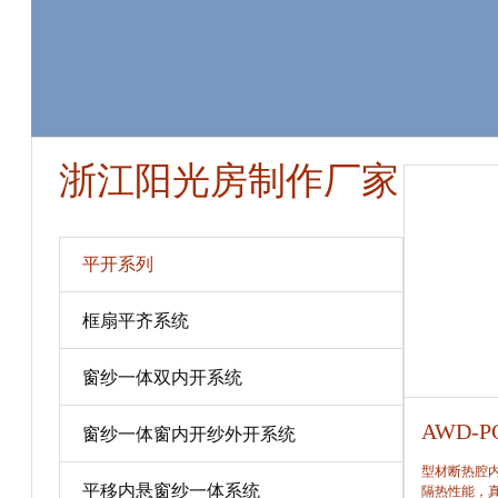
浙江阳光房制作厂家
平开系列
框扇平齐系统
窗纱一体双内开系统
AWD-PC80
AWD-P
窗纱一体窗内开纱外开系统
型材断热腔内填充保温隔热材料，提高窗保温、
型材断热腔
平移内悬窗纱一体系统
隔热性能，真正做到节能、合理。
隔热性能，