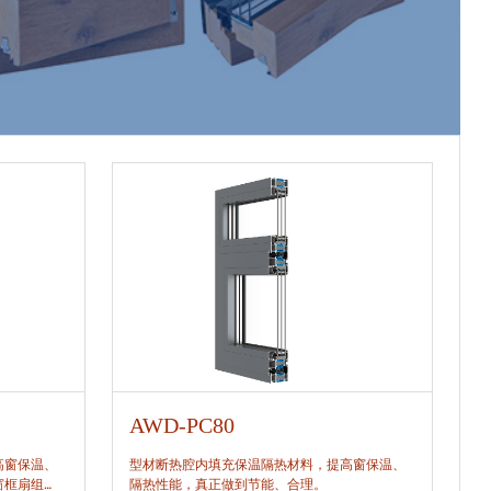
AWD-PC80
A
高窗保温、
型材断热腔内填充保温隔热材料，提高窗保温、
型
窗框扇组
隔热性能，真正做到节能、合理。
隔