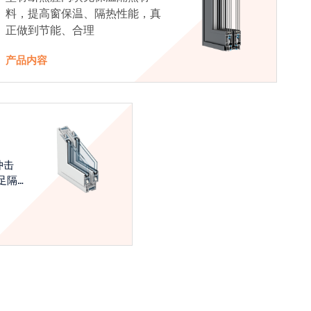
料，提高窗保温、隔热性能，真
正做到节能、合理
产品内容
冲击
足隔