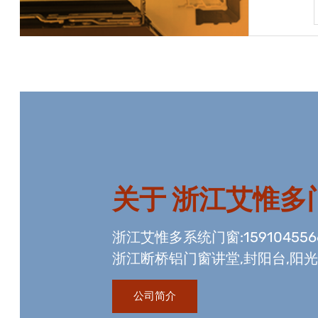
宝贝详情
关于
浙江艾惟多
浙江艾惟多系统门窗:15910455
浙江断桥铝门窗讲堂,封阳台,阳
资质,玻璃幕墙工程资质,国内门
公司简介
生产线。