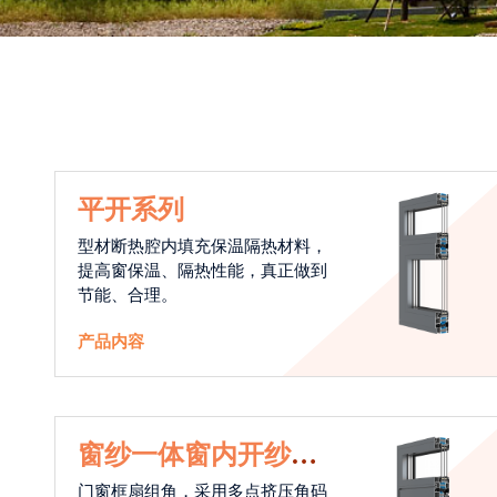
平开系列
型材断热腔内填充保温隔热材料，
提高窗保温、隔热性能，真正做到
节能、合理。
产品内容
窗纱一体窗内开纱外
开系统
门窗框扇组角，采用多点挤压角码