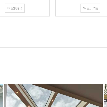
角，采用多点挤压角码结构与加重型
结合完成，在通过角部加注德国双组
宝贝详情
宝贝详情
和型材融合一体，提升角部强度，促