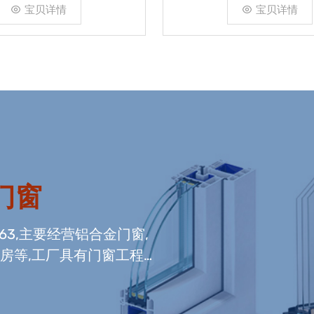
宝贝详情
宝贝详情
门窗
663,主要经营铝合金门窗,
光房等,工厂具有门窗工程
窗组装生产线,及中空玻璃