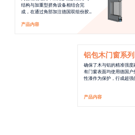
结构与加重型挤角设备相结合完
成，在通过角部加注德国双组份胶
使角码和型材融合一体，提升角部
产品内容
强度，促使窗使用寿命提升5-10
倍。避免窗扇掉角现象发生，杜绝
风雨的侵入，将室内温度保存，节
省30%的能源
铝包木门窗系列
确保了木与铝的精准强度
有门窗表面均使用德国户
性漆作为保护，行成超强
能力，高品质的铝包木窗
能门窗的科技体现.
产品内容