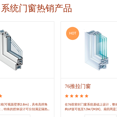
多系统门窗热销产品
HOT
76推拉门窗
准(可视面壁厚2.8m)，具有高焊角
在76双密封门窗系统基础上设计，整体
性，特殊的腔体设计可分别满足隔热
构Uf值可低至1.3W/(M2K)。扇四周
。
构，采用高品质EPDM胶条，实现气