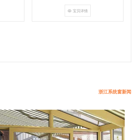
挤角设备相
份胶使角码
宝贝详情
使
浙江系统窗新闻