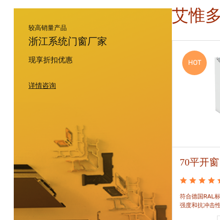
艾惟
较高销量产品
浙江系统门窗厂家
现享折扣优惠
HOT
HOT
详情咨询
88平开窗
70平开窗
88平开窗是门窗技术新时代的门窗系统。可实现较
符合德国RAL标
大的阳光进入并获得更多的太阳能，良好的操作及
强度和抗冲击
可靠的功能。保养方便，牢固耐用。
和刚性的要求